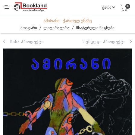
(0)
ᲐᲛᲘᲠᲐᲜᲘ - ᲥᲐᲠᲗᲣᲚ ᲔᲜᲐᲖᲔ
/
/
მთავარი
ლიტერატურა
მხატვრული წიგნები
ᲬᲘᲜᲐ ᲞᲠᲝᲓᲣᲥᲢᲘ
ᲨᲔᲛᲓᲔᲒᲘ ᲞᲠᲝᲓᲣᲥᲢᲘ