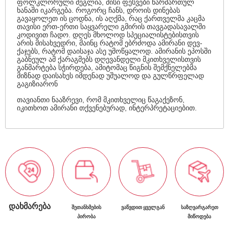
ფოლკლორული ძეგლია, მისი ფესვები წარმართულ
ხანაში იკარგება. როგორც ჩანს, დროის დინებას
გავაყოლეთ ის ცოდნა, ის აღქმა, რაც ქართველმა კაცმა
თავისი ერთ-ერთი საყვარელი გმირის თავგადასავალში
კოდივით ჩადო. დღეს მხოლოდ სპეციალისტებისთვის
არის მისახვედრი, მაინც რატომ ებრძოდა ამირანი დევ-
ქაჯებს, რატომ დაისაჯა ასე უმოწყალოდ. ამირანის ეპოსში
გაბნეულ ამ ქარაგმებს დღევანდელი მკითხველისთვის
განმარტება სჭირდება, ამიტომაც წიგნის შემქნელებმა
მიზნად დაისახეს იმდენად უშუალოდ და გულწრფელად
გაგიზიარონ
თავიანთი ნააზრევი, რომ მკითხველიც წაგაქეზონ,
იკითხოთ ამირანი თქვენებურად, ინტერპრეტაციებით.
ᲓᲐᲮᲛᲐᲠᲔᲑᲐ
ᲨᲔᲗᲐᲜᲮᲛᲔᲑᲘᲡ
ᲕᲐᲬᲕᲓᲘᲗ ᲧᲕᲔᲚᲒᲐᲜ
ᲡᲐᲖᲦᲕᲐᲠᲒᲐᲠᲔᲗ
ᲞᲘᲠᲝᲑᲐ
ᲛᲘᲬᲝᲓᲔᲑᲐ