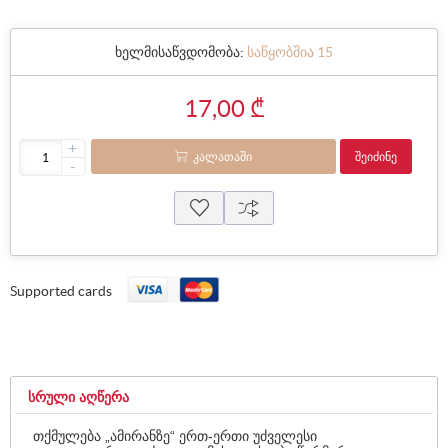
ხელმისაწვდომობა:
საწყობშია 15
17,00 ₾
+
ᲙᲐᲚᲐᲗᲐᲨᲘ
ᲨᲔᲘᲫᲘᲜᲔ
-
Supported cards
ᲡᲠᲣᲚᲘ ᲐᲦᲬᲔᲠᲐ
თქმულება „ამირანზე“ ერთ-ერთი უძველესი