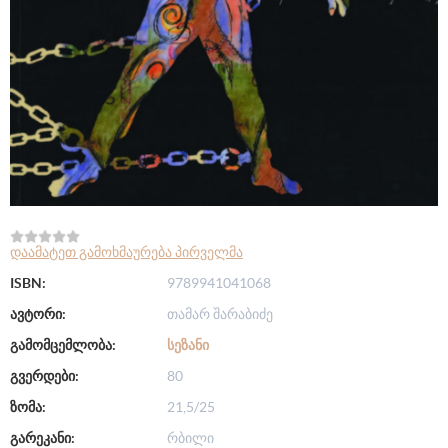
დაამატეთ გამოხმაურება პირველმა
ISBN:
9789941041068
ავტორი:
თამარ შარაბიძე
გამომცემლობა:
ᲡᲔᲖᲐᲜᲘ
გვერდები:
80
ზომა:
21,5/25
გარეკანი:
რბილი