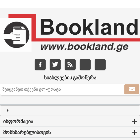
ᲡᲘᲐᲮᲚᲔᲔᲑᲘᲡ ᲒᲐᲛᲝᲬᲔᲠᲐ
ᲘᲜᲤᲝᲠᲛᲐᲪᲘᲐ
ᲛᲝᲛᲮᲛᲐᲠᲔᲑᲚᲘᲡᲗᲕᲘᲡ