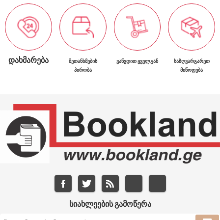
ᲓᲐᲮᲛᲐᲠᲔᲑᲐ
ᲨᲔᲗᲐᲜᲮᲛᲔᲑᲘᲡ
ᲕᲐᲬᲕᲓᲘᲗ ᲧᲕᲔᲚᲒᲐᲜ
ᲡᲐᲖᲦᲕᲐᲠᲒᲐᲠᲔᲗ
ᲞᲘᲠᲝᲑᲐ
ᲛᲘᲬᲝᲓᲔᲑᲐ
ᲡᲘᲐᲮᲚᲔᲔᲑᲘᲡ ᲒᲐᲛᲝᲬᲔᲠᲐ