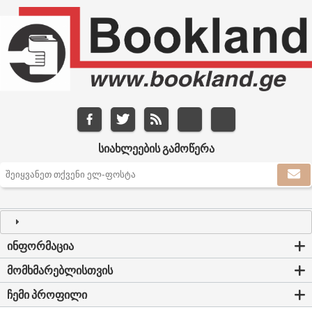
ᲡᲘᲐᲮᲚᲔᲔᲑᲘᲡ ᲒᲐᲛᲝᲬᲔᲠᲐ
ᲘᲜᲤᲝᲠᲛᲐᲪᲘᲐ
ᲛᲝᲛᲮᲛᲐᲠᲔᲑᲚᲘᲡᲗᲕᲘᲡ
ᲩᲔᲛᲘ ᲞᲠᲝᲤᲘᲚᲘ