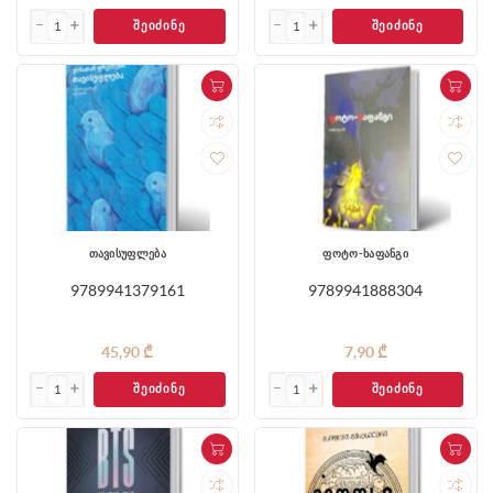
ᲨᲔᲘᲫᲘᲜᲔ
ᲨᲔᲘᲫᲘᲜᲔ
თავისუფლება
ფოტო-ხაფანგი
9789941379161
9789941888304
45,90 ₾
7,90 ₾
ᲨᲔᲘᲫᲘᲜᲔ
ᲨᲔᲘᲫᲘᲜᲔ