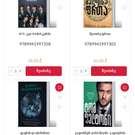
BTS: კეი-პოპის კერპი
მეოთხე ფრთა
9789941997358
9789941997303
28,90 ₾
45,00 ₾
ᲨᲔᲘᲫᲘᲜᲔ
ᲨᲔᲘᲫᲘᲜᲔ
ფავნის ლაბირინთი
ჯადოსნურ ჯოხს მიღმა: ჯადოქრის