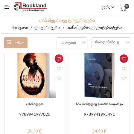
(0)
ᲗᲐᲜᲐᲛᲔᲓᲠᲝᲕᲔ ᲚᲘᲢᲔᲠᲐᲢᲣᲠᲐ
/
/
თანამედროვე ლიტერატურა
მთავარი
ლიტერატურა
Filter
რაოდენობა
ახალით
8
კანიბალები
ხმა, რომელიც ჭაობში ჩაიკარგა
9789941997020
9789941995491
26,50 ₾
14,90 ₾