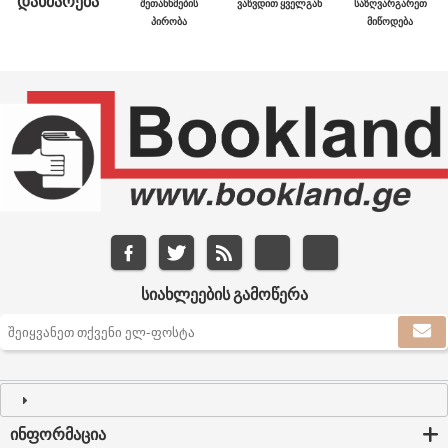
ᲓᲐᲮᲛᲐᲠᲔᲑᲐ
ᲨᲔᲗᲐᲜᲮᲛᲔᲑᲘᲡ
ᲕᲐᲬᲕᲓᲘᲗ ᲧᲕᲔᲚᲒᲐᲜ
ᲡᲐᲖᲦᲕᲐᲠᲒᲐᲠᲔᲗ
ᲞᲘᲠᲝᲑᲐ
ᲛᲘᲬᲝᲓᲔᲑᲐ
ᲡᲘᲐᲮᲚᲔᲔᲑᲘᲡ ᲒᲐᲛᲝᲬᲔᲠᲐ
ᲘᲜᲤᲝᲠᲛᲐᲪᲘᲐ