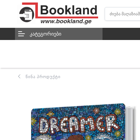
ᲙᲐᲢᲔᲒᲝᲠᲘᲔᲑᲘ
ᲬᲘᲜᲐ ᲞᲠᲝᲓᲣᲥᲢᲘ