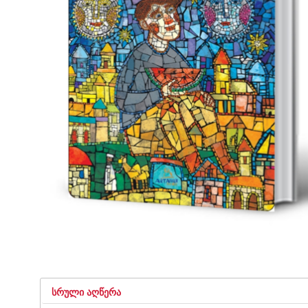
ᲡᲠᲣᲚᲘ ᲐᲦᲬᲔᲠᲐ