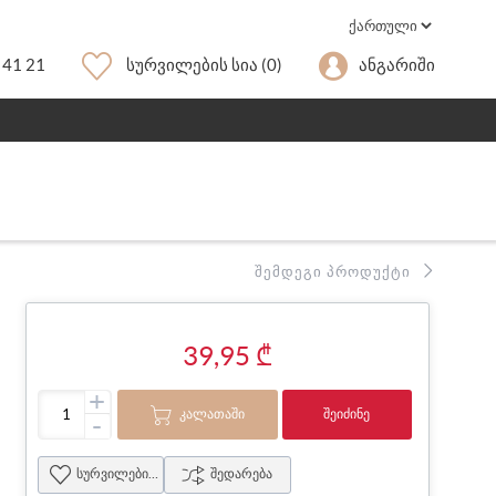
 41 21
Სურვილების Სია
(0)
Ანგარიში
ᲨᲔᲛᲓᲔᲒᲘ ᲞᲠᲝᲓᲣᲥᲢᲘ
39,95 ₾
+
ᲙᲐᲚᲐᲗᲐᲨᲘ
ᲨᲔᲘᲫᲘᲜᲔ
-
სურვილების სია
შედარება