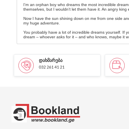
I’m an orphan boy who dreams the most incredible dreams e
themselves, but I wouldn’t let them have it. An angry kin
Now I have the sun shining down on me from one side and t
my huge adventure.
You probably have a lot of incredible dreams yourself. If
dream – whoever asks for it – and who knows, maybe it wi
ᲓᲐᲮᲛᲐᲠᲔᲑᲐ
032 261 41 21