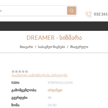
032 261
DREAMER - ᲡᲘᲖᲛᲐᲠᲐ
/
/
მთავარი
საბავშვო წიგნები
მხატვრული
დაამატეთ გამოხმაურება პირველმა
ISBN:
9789941513244
გამომცემლობა:
ᲐᲠᲢᲐᲜᲣᲯᲘ
გვერდები:
48
ზომა:
24/30