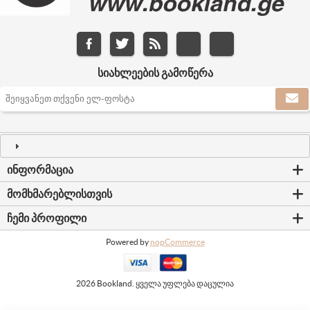
ᲡᲘᲐᲮᲚᲔᲔᲑᲘᲡ ᲒᲐᲛᲝᲬᲔᲠᲐ
ᲘᲜᲤᲝᲠᲛᲐᲪᲘᲐ
ᲛᲝᲛᲮᲛᲐᲠᲔᲑᲚᲘᲡᲗᲕᲘᲡ
ᲩᲔᲛᲘ ᲞᲠᲝᲤᲘᲚᲘ
Powered by
nopCommerce
2026 Bookland. ყველა უფლება დაცულია