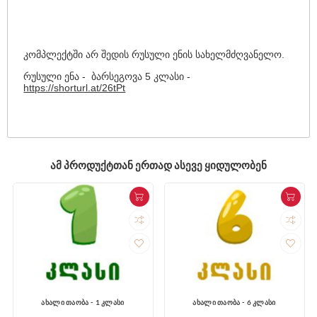
კომპლექტში არ შედის რუსული ენის სახელმძღვანელო.
რუსული ენა - ბარსეგოვა 5 კლასი -
https://shorturl.at/26tPt
ᲐᲛ ᲞᲠᲝᲓᲣᲥᲢᲗᲐᲜ ᲔᲠᲗᲐᲓ ᲐᲡᲔᲕᲔ ᲧᲘᲓᲣᲚᲝᲑᲔᲜ
ახალი თაობა - 1 კლასი
ახალი თაობა - 6 კლასი