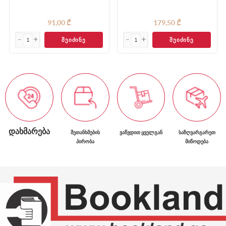
91,00 ₾
179,50 ₾
ᲨᲔᲘᲫᲘᲜᲔ
ᲨᲔᲘᲫᲘᲜᲔ
ᲓᲐᲮᲛᲐᲠᲔᲑᲐ
ᲨᲔᲗᲐᲜᲮᲛᲔᲑᲘᲡ
ᲕᲐᲬᲕᲓᲘᲗ ᲧᲕᲔᲚᲒᲐᲜ
ᲡᲐᲖᲦᲕᲐᲠᲒᲐᲠᲔᲗ
ᲞᲘᲠᲝᲑᲐ
ᲛᲘᲬᲝᲓᲔᲑᲐ