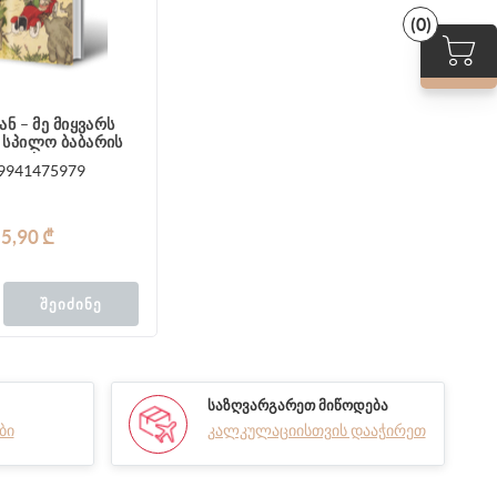
(0)
ნ – მე მიყვარს
– სპილო ბაბარის
გადასავალი
9941475979
5,90 ₾
ᲨᲔᲘᲫᲘᲜᲔ
ᲡᲐᲖᲦᲕᲐᲠᲒᲐᲠᲔᲗ ᲛᲘᲬᲝᲓᲔᲑᲐ
ბი
კალკულაციისთვის დააჭირეთ