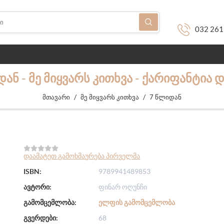
032 261
ᲐᲜ - ᲛᲔ ᲛᲘᲧᲕᲐᲠᲡ ᲙᲘᲗᲮᲕᲐ - ᲥᲐᲠᲘᲤᲐᲜᲢᲘᲐ
/
/
მთავარი
მე მიყვარს კითხვა
7 წლიდან
დაამატეთ გამოხმაურება პირველმა
ISBN:
9789941489853
ავტორი:
ფინარ ოღუნჩი
გამომცემლობა:
ᲔᲚᲤᲘᲡ ᲒᲐᲛᲝᲛᲪᲔᲛᲚᲝᲑᲐ
გვერდები:
68