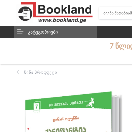
ᲙᲐᲢᲔᲒᲝᲠᲘᲔᲑᲘ
7 ᲬᲚᲘᲓ
ᲬᲘᲜᲐ ᲞᲠᲝᲓᲣᲥᲢᲘ