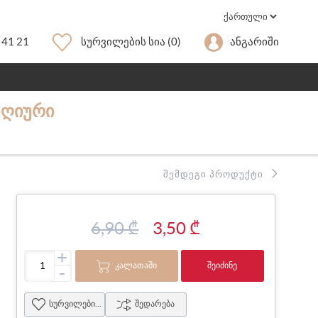
 41 21
Სურვილების Სია
(0)
Ანგარიში
 ᲓᲦᲘᲣᲠᲘ
ᲨᲔᲛᲓᲔᲒᲘ ᲞᲠᲝᲓᲣᲥᲢᲘ
6,90 ₾
3,50 ₾
+
ᲙᲐᲚᲐᲗᲐᲨᲘ
ᲨᲔᲘᲫᲘᲜᲔ
-
სურვილების სია
შედარება