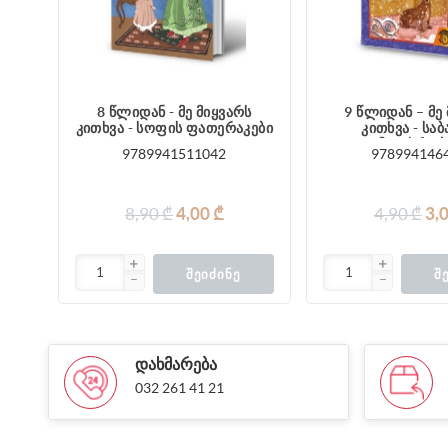
8 წლიდან - მე მიყვარს
9 წლიდან – მე
კითხვა - სოფის ფათერაკები
კითხვა - სა
მოთხრობ
9789941511042
978994146
8,90 ₾
4,00 ₾
4,90 ₾
3,
ᲨᲔᲘᲫᲘᲜᲔ
Შ
ᲓᲐᲮᲛᲐᲠᲔᲑᲐ
032 261 41 21