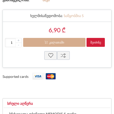
გამომცემლობა:
ᲡᲮᲕᲐ
ხელმისაწვდომობა:
საწყობშია 5
6,90 ₾
+
ᲙᲐᲚᲐᲗᲐᲨᲘ
ᲨᲔᲘᲫᲘᲜᲔ
-
Supported cards
ᲡᲠᲣᲚᲘ ᲐᲦᲬᲔᲠᲐ
ბრჭყვიალა ფხვნილი MEMORIS 6 ფერი