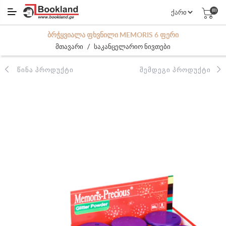
(0)
ᲑᲠᲭᲧᲕᲘᲐᲚᲐ ᲤᲮᲕᲜᲘᲚᲘ MEMORIS 6 ᲤᲔᲠᲘ
/
მთავარი
საკანცელარიო ნივთები
ᲬᲘᲜᲐ ᲞᲠᲝᲓᲣᲥᲢᲘ
ᲨᲔᲛᲓᲔᲒᲘ ᲞᲠᲝᲓᲣᲥᲢᲘ