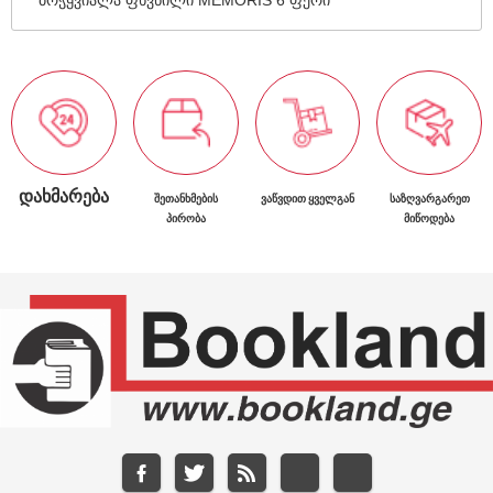
ᲓᲐᲮᲛᲐᲠᲔᲑᲐ
ᲨᲔᲗᲐᲜᲮᲛᲔᲑᲘᲡ
ᲕᲐᲬᲕᲓᲘᲗ ᲧᲕᲔᲚᲒᲐᲜ
ᲡᲐᲖᲦᲕᲐᲠᲒᲐᲠᲔᲗ
ᲞᲘᲠᲝᲑᲐ
ᲛᲘᲬᲝᲓᲔᲑᲐ