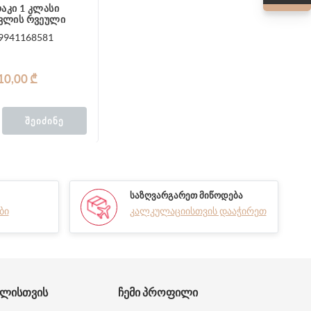
აკი 1 კლასი
ვლის რვეული
9941168581
10,00 ₾
ᲨᲔᲘᲫᲘᲜᲔ
ᲡᲐᲖᲦᲕᲐᲠᲒᲐᲠᲔᲗ ᲛᲘᲬᲝᲓᲔᲑᲐ
ბი
კალკულაციისთვის დააჭირეთ
ᲑᲚᲘᲡᲗᲕᲘᲡ
ᲩᲔᲛᲘ ᲞᲠᲝᲤᲘᲚᲘ