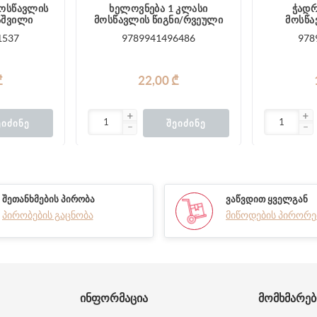
მოსწავლის
ხელოვნება 1 კლასი
ჭადრ
აშვილი
მოსწავლის წიგნი/რვეული
მოსწა
1537
9789941496486
978
₾
22,00 ₾
ᲔᲘᲫᲘᲜᲔ
ᲨᲔᲘᲫᲘᲜᲔ
ᲨᲔᲗᲐᲜᲮᲛᲔᲑᲘᲡ ᲞᲘᲠᲝᲑᲐ
ᲕᲐᲬᲕᲓᲘᲗ ᲧᲕᲔᲚᲒᲐᲜ
პირობების გაცნობა
მიწოდების პირორე
ᲘᲜᲤᲝᲠᲛᲐᲪᲘᲐ
ᲛᲝᲛᲮᲛᲐᲠᲔ