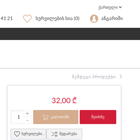
 41 21
Სურვილების Სია
(0)
Ანგარიში
ᲨᲔᲛᲓᲔᲒᲘ ᲞᲠᲝᲓᲣᲥᲢᲘ
32,00 ₾
+
ᲙᲐᲚᲐᲗᲐᲨᲘ
ᲨᲔᲘᲫᲘᲜᲔ
-
სურვილების სია
შედარება