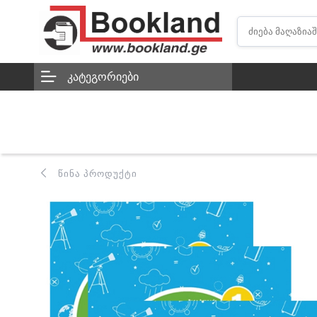
ᲙᲐᲢᲔᲒᲝᲠᲘᲔᲑᲘ
ᲬᲘᲜᲐ ᲞᲠᲝᲓᲣᲥᲢᲘ