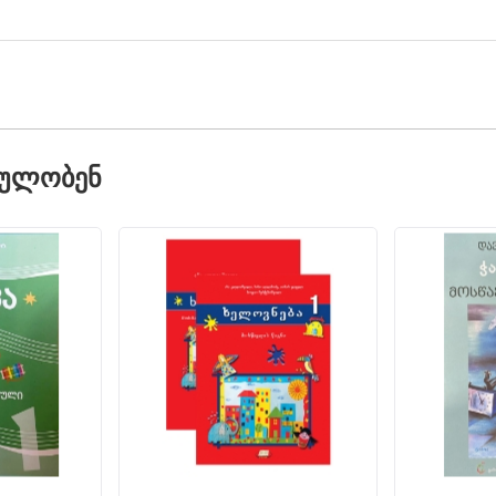
ᲓᲣᲚᲝᲑᲔᲜ