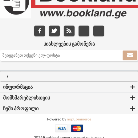
ᲡᲘᲐᲮᲚᲔᲔᲑᲘᲡ ᲒᲐᲛᲝᲬᲔᲠᲐ
ᲘᲜᲤᲝᲠᲛᲐᲪᲘᲐ
ᲛᲝᲛᲮᲛᲐᲠᲔᲑᲚᲘᲡᲗᲕᲘᲡ
ᲩᲔᲛᲘ ᲞᲠᲝᲤᲘᲚᲘ
Powered by
nopCommerce
2026 Bookland. ყველა უფლება დაცულია