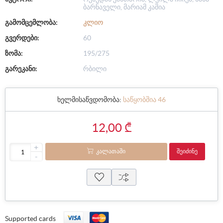
ბარნაველი, მარიამ კაშია
გამომცემლობა:
ᲙᲚᲘᲝ
გვერდები:
60
ზომა:
195/275
გარეკანი:
რბილი
ხელმისაწვდომობა:
საწყობშია 46
12,00 ₾
+
ᲙᲐᲚᲐᲗᲐᲨᲘ
ᲨᲔᲘᲫᲘᲜᲔ
-
Supported cards