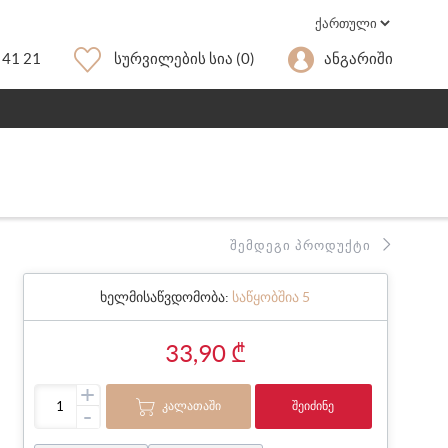
 41 21
Სურვილების Სია
(0)
Ანგარიში
ᲨᲔᲛᲓᲔᲒᲘ ᲞᲠᲝᲓᲣᲥᲢᲘ
ხელმისაწვდომობა:
საწყობშია 5
33,90 ₾
+
ᲙᲐᲚᲐᲗᲐᲨᲘ
ᲨᲔᲘᲫᲘᲜᲔ
-