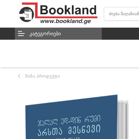
ᲙᲐᲢᲔᲒᲝᲠᲘᲔᲑᲘ
ᲬᲘᲜᲐ ᲞᲠᲝᲓᲣᲥᲢᲘ