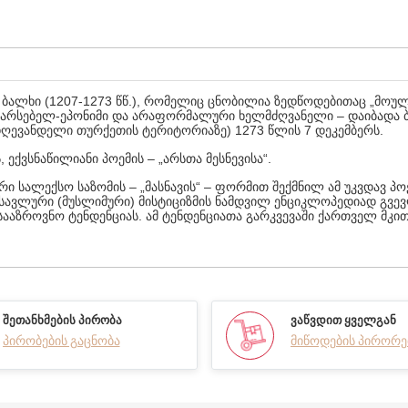
ნ ბალხი (1207-1273 წწ.), რომელიც ცნობილია ზედწოდებითაც „მოულა
ამაარსებელ-ეპონიმი და არაფორმალური ხელმძღვანელი – დაიბადა 
 დღევანდელი თურქეთის ტერიტორიაზე) 1273 წლის 7 დეკემბერს.
, ექვსნაწილიანი პოემის – „არსთა მესნევისა“.
ი სალექსო საზომის – „მასნავის“ – ფორმით შექმნილ ამ უკვდავ პო
ოსავლური (მუსლიმური) მისტიციზმის ნამდვილ ენციკლოპედიად გვევლ
ააზროვნო ტენდენციას. ამ ტენდენციათა გარკვევაში ქართველ მკ
ᲨᲔᲗᲐᲜᲮᲛᲔᲑᲘᲡ ᲞᲘᲠᲝᲑᲐ
ᲕᲐᲬᲕᲓᲘᲗ ᲧᲕᲔᲚᲒᲐᲜ
პირობების გაცნობა
მიწოდების პირორე