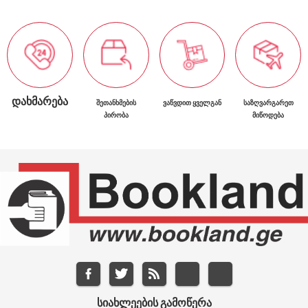
ᲓᲐᲮᲛᲐᲠᲔᲑᲐ
ᲨᲔᲗᲐᲜᲮᲛᲔᲑᲘᲡ
ᲕᲐᲬᲕᲓᲘᲗ ᲧᲕᲔᲚᲒᲐᲜ
ᲡᲐᲖᲦᲕᲐᲠᲒᲐᲠᲔᲗ
ᲞᲘᲠᲝᲑᲐ
ᲛᲘᲬᲝᲓᲔᲑᲐ
ᲡᲘᲐᲮᲚᲔᲔᲑᲘᲡ ᲒᲐᲛᲝᲬᲔᲠᲐ