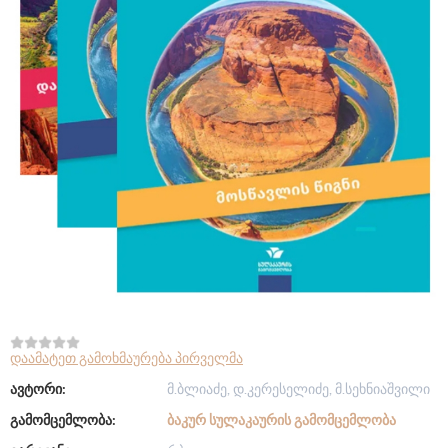
დაამატეთ გამოხმაურება პირველმა
ავტორი:
მ.ბლიაძე, დ.კერესელიძე, მ.სეხნიაშვილი
გამომცემლობა:
ᲑᲐᲙᲣᲠ ᲡᲣᲚᲐᲙᲐᲣᲠᲘᲡ ᲒᲐᲛᲝᲛᲪᲔᲛᲚᲝᲑᲐ