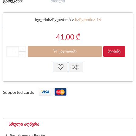
გარეკანი:
რბილი
ხელმისაწვდომობა:
საწყობშია 16
41,00 ₾
+
ᲙᲐᲚᲐᲗᲐᲨᲘ
ᲨᲔᲘᲫᲘᲜᲔ
-
Supported cards
ᲡᲠᲣᲚᲘ ᲐᲦᲬᲔᲠᲐ