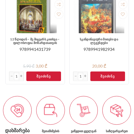
12 წლიდან – მე მიყვარს კითხვა –
სკანდინავიური მითები და
ფილოსოფია მოზარდთათვის
ლეგენდები
9789941431739
9789941982934
5,90 ₾
3,00 ₾
20,00 ₾
ᲨᲔᲘᲫᲘᲜᲔ
ᲨᲔᲘᲫᲘᲜᲔ
ᲓᲐᲮᲛᲐᲠᲔᲑᲐ
ᲨᲔᲗᲐᲜᲮᲛᲔᲑᲘᲡ
ᲕᲐᲬᲕᲓᲘᲗ ᲧᲕᲔᲚᲒᲐᲜ
ᲡᲐᲖᲦᲕᲐᲠᲒᲐᲠᲔᲗ