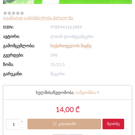
დაამატეთ გამოხმაურება პირველმა
ISBN:
9789941161889
ავტორი:
ლიონ ფოიხტვანგერი
გამომცემლობა:
ᲡᲐᲥᲐᲠᲗᲕᲔᲚᲝᲡ ᲛᲐᲪᲜᲔ
გვერდები:
596
ზომა:
15/21,5
გარეკანი:
მაგარი
ხელმისაწვდომობა:
საწყობშია 9
14,00 ₾
+
ᲙᲐᲚᲐᲗᲐᲨᲘ
ᲨᲔᲘᲫᲘᲜᲔ
-