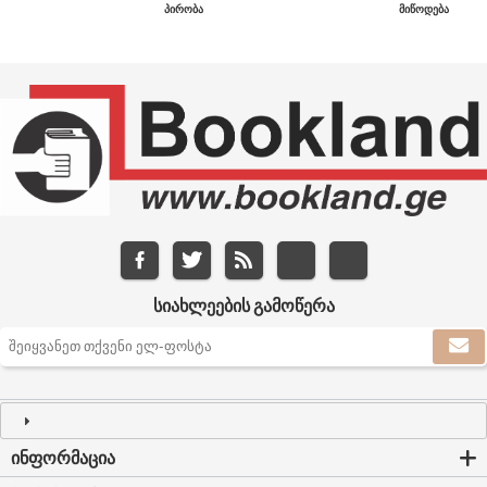
ᲞᲘᲠᲝᲑᲐ
ᲛᲘᲬᲝᲓᲔᲑᲐ
ᲡᲘᲐᲮᲚᲔᲔᲑᲘᲡ ᲒᲐᲛᲝᲬᲔᲠᲐ
ᲘᲜᲤᲝᲠᲛᲐᲪᲘᲐ