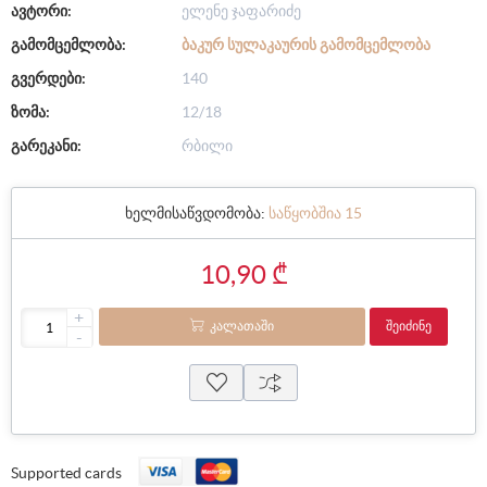
ავტორი:
ელენე ჯაფარიძე
გამომცემლობა:
ᲑᲐᲙᲣᲠ ᲡᲣᲚᲐᲙᲐᲣᲠᲘᲡ ᲒᲐᲛᲝᲛᲪᲔᲛᲚᲝᲑᲐ
გვერდები:
140
ზომა:
12/18
გარეკანი:
რბილი
ხელმისაწვდომობა:
საწყობშია 15
10,90 ₾
+
ᲙᲐᲚᲐᲗᲐᲨᲘ
ᲨᲔᲘᲫᲘᲜᲔ
-
Supported cards