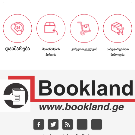
ᲓᲐᲮᲛᲐᲠᲔᲑᲐ
ᲨᲔᲗᲐᲜᲮᲛᲔᲑᲘᲡ
ᲕᲐᲬᲕᲓᲘᲗ ᲧᲕᲔᲚᲒᲐᲜ
ᲡᲐᲖᲦᲕᲐᲠᲒᲐᲠᲔᲗ
ᲞᲘᲠᲝᲑᲐ
ᲛᲘᲬᲝᲓᲔᲑᲐ