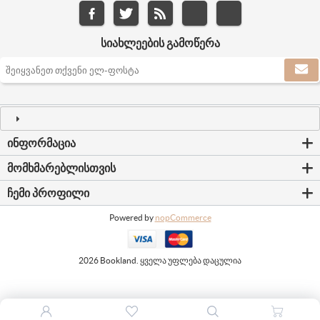
ᲡᲘᲐᲮᲚᲔᲔᲑᲘᲡ ᲒᲐᲛᲝᲬᲔᲠᲐ
ᲘᲜᲤᲝᲠᲛᲐᲪᲘᲐ
ᲛᲝᲛᲮᲛᲐᲠᲔᲑᲚᲘᲡᲗᲕᲘᲡ
ᲩᲔᲛᲘ ᲞᲠᲝᲤᲘᲚᲘ
Powered by
nopCommerce
2026 Bookland. ყველა უფლება დაცულია