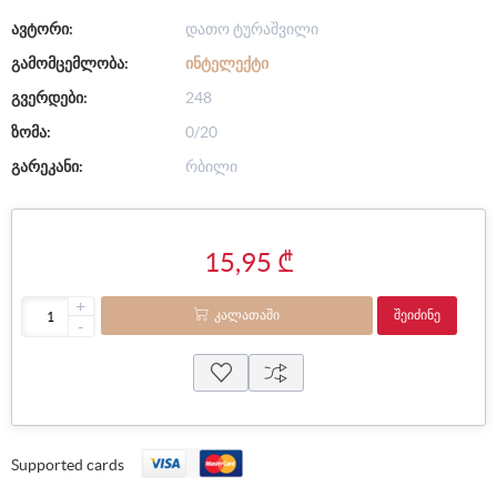
ავტორი:
დათო ტურაშვილი
გამომცემლობა:
ᲘᲜᲢᲔᲚᲔᲥᲢᲘ
გვერდები:
248
ზომა:
0/20
გარეკანი:
რბილი
15,95 ₾
+
ᲙᲐᲚᲐᲗᲐᲨᲘ
ᲨᲔᲘᲫᲘᲜᲔ
-
Supported cards