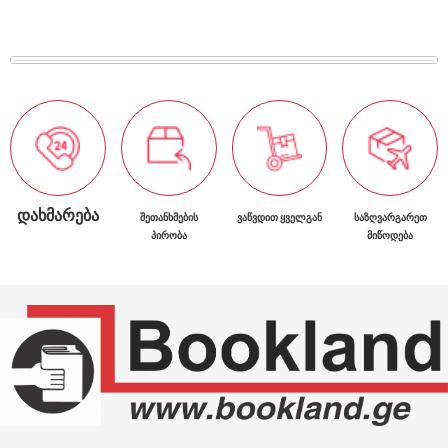
ᲓᲐᲮᲛᲐᲠᲔᲑᲐ
ᲨᲔᲗᲐᲜᲮᲛᲔᲑᲘᲡ
ᲕᲐᲬᲕᲓᲘᲗ ᲧᲕᲔᲚᲒᲐᲜ
ᲡᲐᲖᲦᲕᲐᲠᲒᲐᲠᲔᲗ
ᲞᲘᲠᲝᲑᲐ
ᲛᲘᲬᲝᲓᲔᲑᲐ