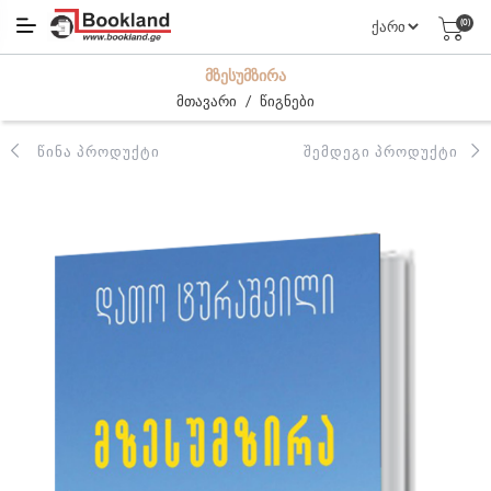
(0)
ᲛᲖᲔᲡᲣᲛᲖᲘᲠᲐ
/
მთავარი
წიგნები
ᲬᲘᲜᲐ ᲞᲠᲝᲓᲣᲥᲢᲘ
ᲨᲔᲛᲓᲔᲒᲘ ᲞᲠᲝᲓᲣᲥᲢᲘ