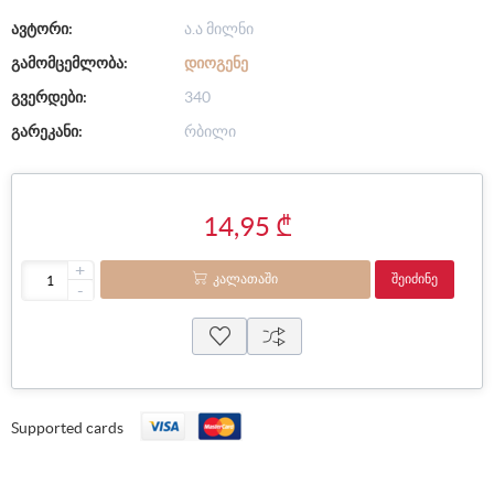
ავტორი:
ა.ა მილნი
გამომცემლობა:
ᲓᲘᲝᲒᲔᲜᲔ
გვერდები:
340
გარეკანი:
რბილი
14,95 ₾
+
ᲙᲐᲚᲐᲗᲐᲨᲘ
ᲨᲔᲘᲫᲘᲜᲔ
-
Supported cards