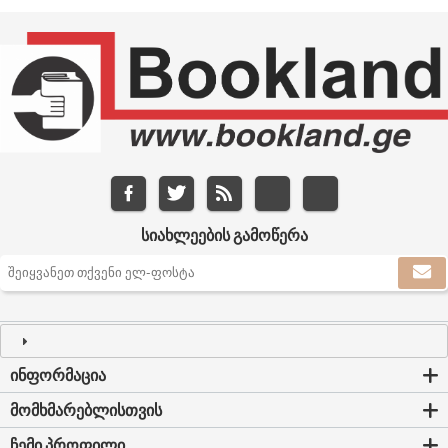
ᲡᲘᲐᲮᲚᲔᲔᲑᲘᲡ ᲒᲐᲛᲝᲬᲔᲠᲐ
ᲘᲜᲤᲝᲠᲛᲐᲪᲘᲐ
ᲛᲝᲛᲮᲛᲐᲠᲔᲑᲚᲘᲡᲗᲕᲘᲡ
ᲩᲔᲛᲘ ᲞᲠᲝᲤᲘᲚᲘ