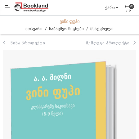
(0)
ᲕᲘᲜᲘ ᲤᲣᲰᲘ
/
/
მთავარი
საბავშვო წიგნები
მხატვრული
ᲬᲘᲜᲐ ᲞᲠᲝᲓᲣᲥᲢᲘ
ᲨᲔᲛᲓᲔᲒᲘ ᲞᲠᲝᲓᲣᲥᲢᲘ