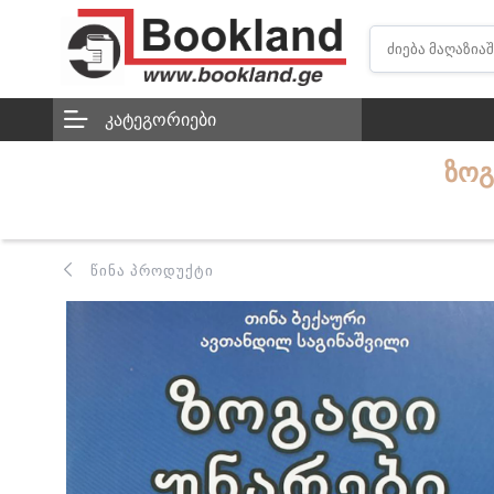
ᲙᲐᲢᲔᲒᲝᲠᲘᲔᲑᲘ
ᲖᲝᲒ
ᲬᲘᲜᲐ ᲞᲠᲝᲓᲣᲥᲢᲘ