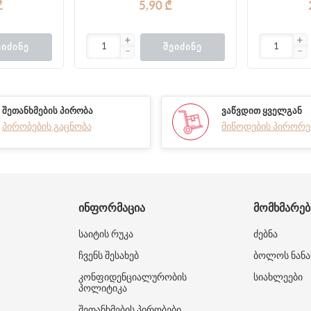
₾
5,90 ₾
ᲔᲘᲫᲘᲜᲔ
ᲨᲔᲘᲫᲘᲜᲔ
ᲨᲔᲗᲐᲜᲮᲛᲔᲑᲘᲡ ᲞᲘᲠᲝᲑᲐ
ᲕᲐᲬᲕᲓᲘᲗ ᲧᲕᲔᲚᲒᲐᲜ
პირობების გაცნობა
მიწოდების პირორე
ᲘᲜᲤᲝᲠᲛᲐᲪᲘᲐ
ᲛᲝᲛᲮᲛᲐᲠᲔ
საიტის რუკა
ძებნა
ჩვენს შესახებ
ბოლოს ნანა
კონფიდენციალურობის
სიახლეები
პოლიტიკა
შეთანხმების პირობები