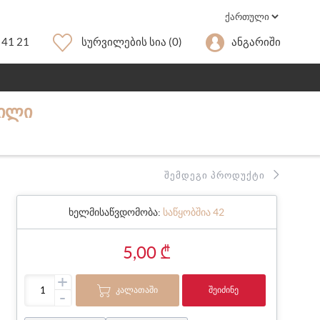
 41 21
Სურვილების Სია
(0)
Ანგარიში
ᲕᲘᲚᲘ
ᲨᲔᲛᲓᲔᲒᲘ ᲞᲠᲝᲓᲣᲥᲢᲘ
ხელმისაწვდომობა:
საწყობშია 42
5,00 ₾
+
ᲙᲐᲚᲐᲗᲐᲨᲘ
ᲨᲔᲘᲫᲘᲜᲔ
-