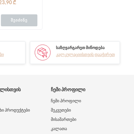
23,90 ₾
ᲨᲔᲘᲫᲘᲜᲔ
ᲡᲐᲖᲦᲕᲐᲠᲒᲐᲠᲔᲗ ᲛᲘᲬᲝᲓᲔᲑᲐ
ბი
კალკულაციისთვის დააჭირეთ
ᲑᲚᲘᲡᲗᲕᲘᲡ
ᲩᲔᲛᲘ ᲞᲠᲝᲤᲘᲚᲘ
ჩემი პროფილი
ხი პროდუქტები
შეკვეთები
მისამართები
კალათა