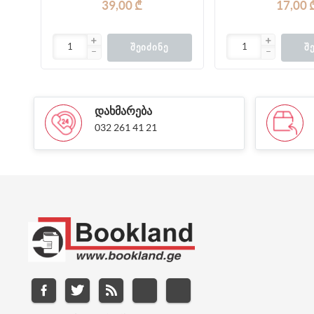
39,00 ₾
17,00 
ᲨᲔᲘᲫᲘᲜᲔ
Შ
ᲓᲐᲮᲛᲐᲠᲔᲑᲐ
032 261 41 21