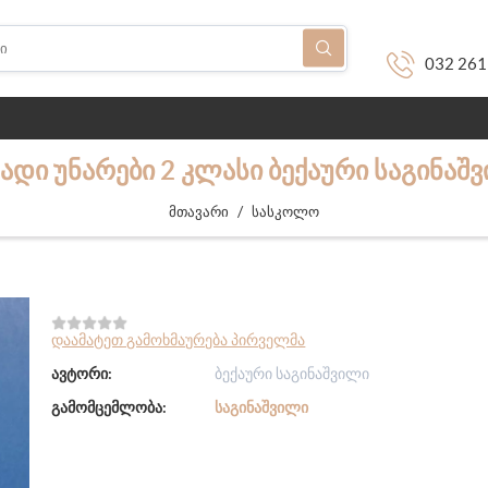
032 261
ᲐᲓᲘ ᲣᲜᲐᲠᲔᲑᲘ 2 ᲙᲚᲐᲡᲘ ᲑᲔᲥᲐᲣᲠᲘ ᲡᲐᲒᲘᲜᲐᲨ
/
მთავარი
სასკოლო
დაამატეთ გამოხმაურება პირველმა
ავტორი:
ბექაური საგინაშვილი
გამომცემლობა:
ᲡᲐᲒᲘᲜᲐᲨᲕᲘᲚᲘ