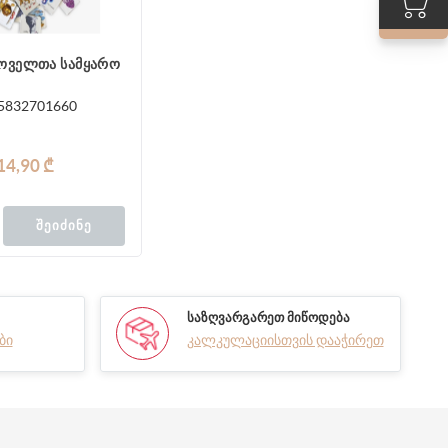
ოველთა სამყარო
5832701660
14,90 ₾
ᲨᲔᲘᲫᲘᲜᲔ
ᲡᲐᲖᲦᲕᲐᲠᲒᲐᲠᲔᲗ ᲛᲘᲬᲝᲓᲔᲑᲐ
ბი
კალკულაციისთვის დააჭირეთ