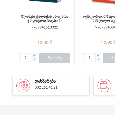
ზურმუხტქალაქის საოცარი
ოქსფორდის საე
ჯადოქარი (წიგნი 1)
სასკოლო ა
9789941510021
978999403
12,00 ₾
22,90 
ᲨᲔᲘᲫᲘᲜᲔ
Შ
ᲓᲐᲮᲛᲐᲠᲔᲑᲐ
032 261 41 21