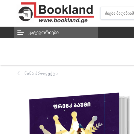
ᲙᲐᲢᲔᲒᲝᲠᲘᲔᲑᲘ
ᲬᲘᲜᲐ ᲞᲠᲝᲓᲣᲥᲢᲘ