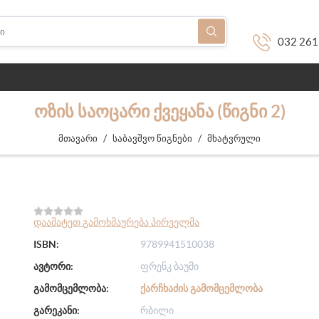
032 261
ᲝᲖᲘᲡ ᲡᲐᲝᲪᲐᲠᲘ ᲥᲕᲔᲧᲐᲜᲐ (ᲬᲘᲒᲜᲘ 2)
/
/
მთავარი
საბავშვო წიგნები
მხატვრული
დაამატეთ გამოხმაურება პირველმა
ISBN:
9789941510038
ავტორი:
ფრენკ ბაუმი
გამომცემლობა:
ᲥᲐᲠᲩᲮᲐᲫᲘᲡ ᲒᲐᲛᲝᲛᲪᲔᲛᲚᲝᲑᲐ
გარეკანი:
რბილი