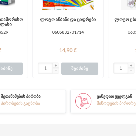
რთაშორისო
ლოტო ანბანი და ციფრები
ლოტო ცხ
ტლასი
4529
0605832701714
060
₾
14,90 ₾
ᲔᲘᲫᲘᲜᲔ
ᲨᲔᲘᲫᲘᲜᲔ
ᲨᲔᲗᲐᲜᲮᲛᲔᲑᲘᲡ ᲞᲘᲠᲝᲑᲐ
ᲕᲐᲬᲕᲓᲘᲗ ᲧᲕᲔᲚᲒᲐᲜ
პირობების გაცნობა
მიწოდების პირორე