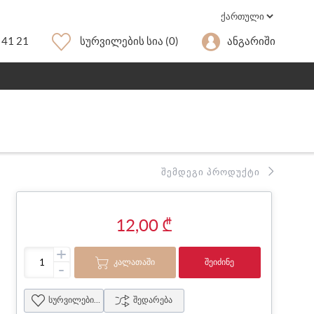
 41 21
Სურვილების Სია
(0)
Ანგარიში
ᲨᲔᲛᲓᲔᲒᲘ ᲞᲠᲝᲓᲣᲥᲢᲘ
12,00 ₾
+
ᲙᲐᲚᲐᲗᲐᲨᲘ
ᲨᲔᲘᲫᲘᲜᲔ
-
სურვილების სია
შედარება