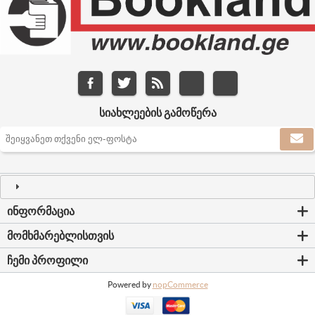
ᲡᲘᲐᲮᲚᲔᲔᲑᲘᲡ ᲒᲐᲛᲝᲬᲔᲠᲐ
ᲘᲜᲤᲝᲠᲛᲐᲪᲘᲐ
ᲛᲝᲛᲮᲛᲐᲠᲔᲑᲚᲘᲡᲗᲕᲘᲡ
ᲩᲔᲛᲘ ᲞᲠᲝᲤᲘᲚᲘ
Powered by
nopCommerce