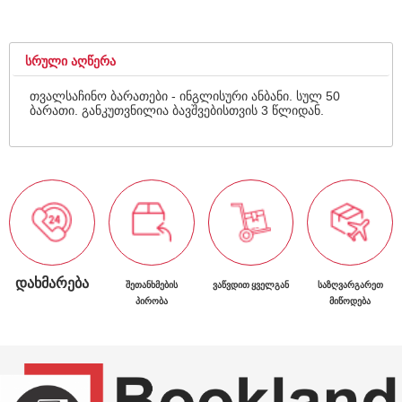
ᲡᲠᲣᲚᲘ ᲐᲦᲬᲔᲠᲐ
თვალსაჩინო ბარათები - ინგლისური ანბანი. სულ 50
ბარათი. განკუთვნილია ბავშვებისთვის 3 წლიდან.
ᲓᲐᲮᲛᲐᲠᲔᲑᲐ
ᲨᲔᲗᲐᲜᲮᲛᲔᲑᲘᲡ
ᲕᲐᲬᲕᲓᲘᲗ ᲧᲕᲔᲚᲒᲐᲜ
ᲡᲐᲖᲦᲕᲐᲠᲒᲐᲠᲔᲗ
ᲞᲘᲠᲝᲑᲐ
ᲛᲘᲬᲝᲓᲔᲑᲐ