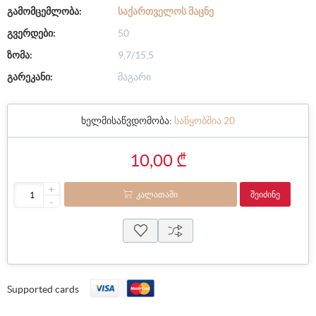
გამომცემლობა:
ᲡᲐᲥᲐᲠᲗᲕᲔᲚᲝᲡ ᲛᲐᲪᲜᲔ
გვერდები:
50
ზომა:
9,7/15,5
გარეკანი:
მაგარი
ხელმისაწვდომობა:
საწყობშია 20
10,00 ₾
+
ᲙᲐᲚᲐᲗᲐᲨᲘ
ᲨᲔᲘᲫᲘᲜᲔ
-
Supported cards