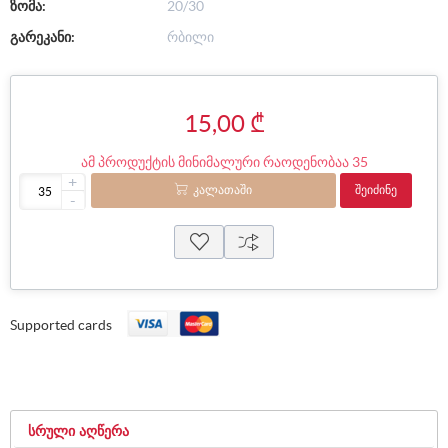
ზომა:
20/30
გარეკანი:
რბილი
15,00 ₾
ამ პროდუქტის მინიმალური რაოდენობაა 35
+
ᲙᲐᲚᲐᲗᲐᲨᲘ
ᲨᲔᲘᲫᲘᲜᲔ
-
Supported cards
ᲡᲠᲣᲚᲘ ᲐᲦᲬᲔᲠᲐ