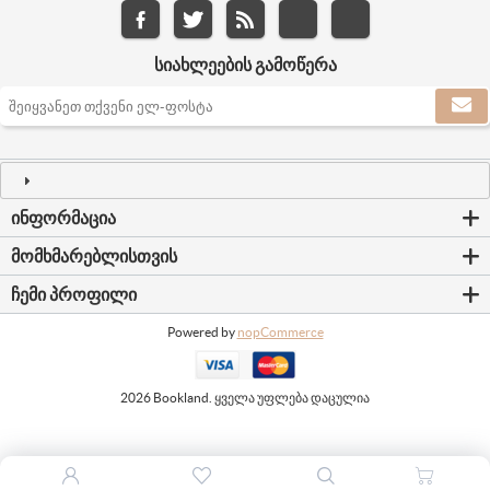
ᲡᲘᲐᲮᲚᲔᲔᲑᲘᲡ ᲒᲐᲛᲝᲬᲔᲠᲐ
ᲘᲜᲤᲝᲠᲛᲐᲪᲘᲐ
ᲛᲝᲛᲮᲛᲐᲠᲔᲑᲚᲘᲡᲗᲕᲘᲡ
ᲩᲔᲛᲘ ᲞᲠᲝᲤᲘᲚᲘ
Powered by
nopCommerce
2026 Bookland. ყველა უფლება დაცულია