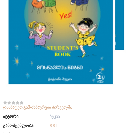
დაამატეთ გამოხმაურება პირველმა
ავტორი:
ბუკია
გამომცემლობა:
XXI