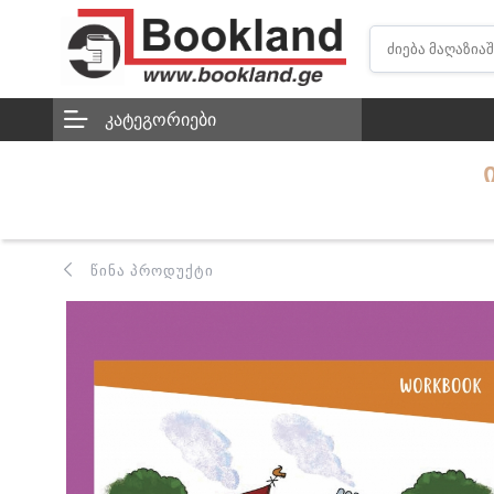
ᲙᲐᲢᲔᲒᲝᲠᲘᲔᲑᲘ
ᲬᲘᲜᲐ ᲞᲠᲝᲓᲣᲥᲢᲘ