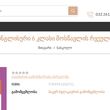
032 261
ᲘᲜᲒᲚᲘᲡᲣᲠᲘ 6 ᲙᲚᲐᲡᲘ ᲛᲝᲡᲬᲐᲕᲚᲘᲡ ᲠᲕᲔᲣᲚ
/
მთავარი
სასკოლო
დაამატეთ გამოხმაურება პირველმა
ISBN:
9789941300752
გამომცემლობა:
ᲑᲐᲙᲣᲠ ᲡᲣᲚᲐᲙᲐᲣᲠᲘᲡ ᲒᲐᲛᲝᲛᲪᲔᲛᲚᲝᲑᲐ