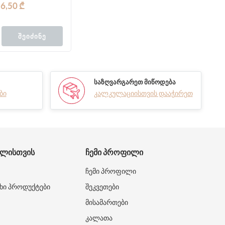
6,50 ₾
ᲨᲔᲘᲫᲘᲜᲔ
ᲡᲐᲖᲦᲕᲐᲠᲒᲐᲠᲔᲗ ᲛᲘᲬᲝᲓᲔᲑᲐ
ბი
კალკულაციისთვის დააჭირეთ
ᲑᲚᲘᲡᲗᲕᲘᲡ
ᲩᲔᲛᲘ ᲞᲠᲝᲤᲘᲚᲘ
ჩემი პროფილი
ხი პროდუქტები
შეკვეთები
მისამართები
კალათა