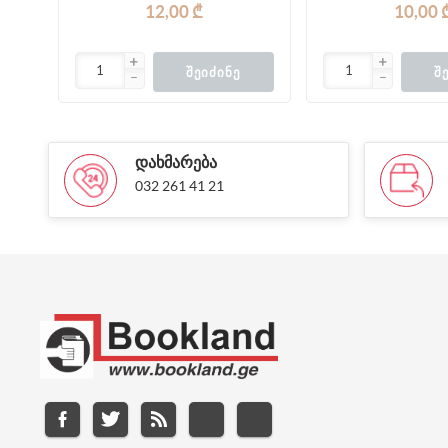
12,00 ₾
10,00 
ᲨᲔᲘᲫᲘᲜᲔ
Შ
ᲓᲐᲮᲛᲐᲠᲔᲑᲐ
032 261 41 21