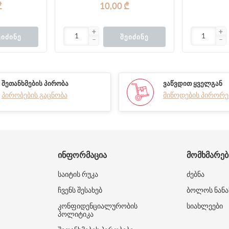
₾
10,00 ₾
ᲔᲘᲫᲘᲜᲔ
ᲨᲔᲘᲫᲘᲜᲔ
ᲨᲔᲗᲐᲜᲮᲛᲔᲑᲘᲡ ᲞᲘᲠᲝᲑᲐ
ᲕᲐᲬᲕᲓᲘᲗ ᲧᲕᲔᲚᲒᲐᲜ
პირობების გაცნობა
მიწოდების პირორე
ᲘᲜᲤᲝᲠᲛᲐᲪᲘᲐ
ᲛᲝᲛᲮᲛᲐᲠᲔ
საიტის რუკა
ძებნა
ჩვენს შესახებ
ბოლოს ნანა
კონფიდენციალურობის
სიახლეები
პოლიტიკა