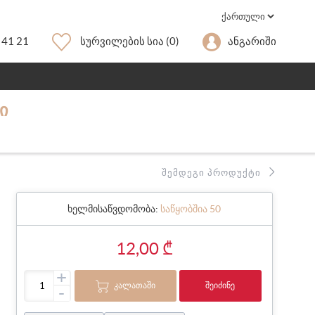
 41 21
Სურვილების Სია
(0)
Ანგარიში
Ი
ᲨᲔᲛᲓᲔᲒᲘ ᲞᲠᲝᲓᲣᲥᲢᲘ
ხელმისაწვდომობა:
საწყობშია 50
12,00 ₾
+
ᲙᲐᲚᲐᲗᲐᲨᲘ
ᲨᲔᲘᲫᲘᲜᲔ
-