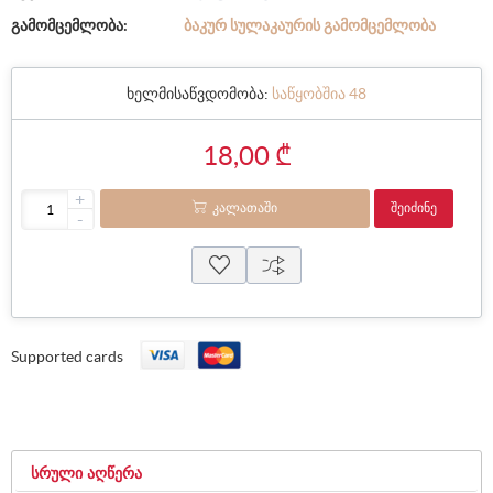
გამომცემლობა:
ᲑᲐᲙᲣᲠ ᲡᲣᲚᲐᲙᲐᲣᲠᲘᲡ ᲒᲐᲛᲝᲛᲪᲔᲛᲚᲝᲑᲐ
ხელმისაწვდომობა:
საწყობშია 48
18,00 ₾
+
ᲙᲐᲚᲐᲗᲐᲨᲘ
ᲨᲔᲘᲫᲘᲜᲔ
-
Supported cards
ᲡᲠᲣᲚᲘ ᲐᲦᲬᲔᲠᲐ