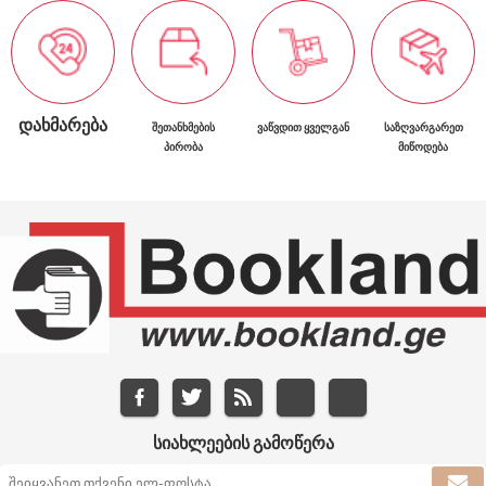
ᲓᲐᲮᲛᲐᲠᲔᲑᲐ
ᲨᲔᲗᲐᲜᲮᲛᲔᲑᲘᲡ
ᲕᲐᲬᲕᲓᲘᲗ ᲧᲕᲔᲚᲒᲐᲜ
ᲡᲐᲖᲦᲕᲐᲠᲒᲐᲠᲔᲗ
ᲞᲘᲠᲝᲑᲐ
ᲛᲘᲬᲝᲓᲔᲑᲐ
ᲡᲘᲐᲮᲚᲔᲔᲑᲘᲡ ᲒᲐᲛᲝᲬᲔᲠᲐ