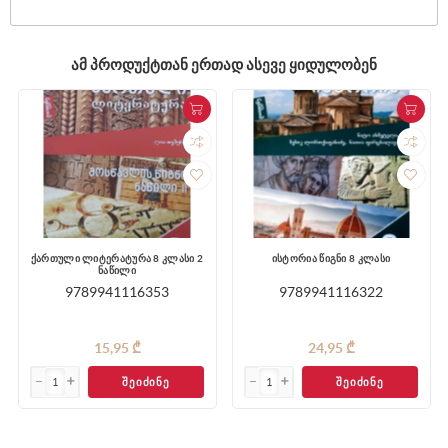
ᲐᲛ ᲞᲠᲝᲓᲣᲥᲢᲗᲐᲜ ᲔᲠᲗᲐᲓ ᲐᲡᲔᲕᲔ ᲧᲘᲓᲣᲚᲝᲑᲔᲜ
ქართული ლიტერატურა 8 კლასი 2
ისტორია წიგნი 8 კლასი
ნაწილი
9789941116353
9789941116322
15,95 ₾
24,95 ₾
ᲨᲔᲘᲫᲘᲜᲔ
ᲨᲔᲘᲫᲘᲜᲔ