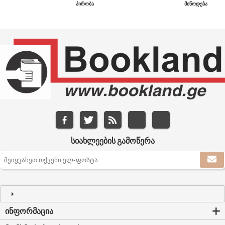
ᲞᲘᲠᲝᲑᲐ
ᲛᲘᲬᲝᲓᲔᲑᲐ
ᲡᲘᲐᲮᲚᲔᲔᲑᲘᲡ ᲒᲐᲛᲝᲬᲔᲠᲐ
ᲘᲜᲤᲝᲠᲛᲐᲪᲘᲐ