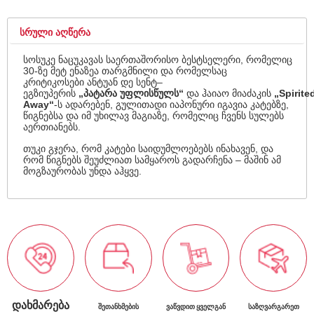
ᲡᲠᲣᲚᲘ ᲐᲦᲬᲔᲠᲐ
სოსუკე ნაცუკავას საერთაშორისო ბესტსელერი, რომელიც
30-ზე მეტ ენაზეა თარგმნილი და რომელსაც
კრიტიკოსები ანტუან დე სენტ–
ეგზიუპერის
„პატარა უფლისწულს“
და ჰაიაო მიაძაკის
„Spirite
Away“
-ს ადარებენ, გულითადი იაპონური იგავია კატებზე,
წიგნებსა და იმ უხილავ მაგიაზე, რომელიც ჩვენს სულებს
აერთიანებს.
თუკი გჯერა, რომ კატები საიდუმლოებებს ინახავენ, და
რომ წიგნებს შეუძლიათ სამყაროს გადარჩენა – მაშინ ამ
მოგზაურობას უნდა აჰყვე.
ᲓᲐᲮᲛᲐᲠᲔᲑᲐ
ᲨᲔᲗᲐᲜᲮᲛᲔᲑᲘᲡ
ᲕᲐᲬᲕᲓᲘᲗ ᲧᲕᲔᲚᲒᲐᲜ
ᲡᲐᲖᲦᲕᲐᲠᲒᲐᲠᲔᲗ