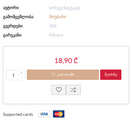
ავტორი:
სოსუკე ნაცუკავა
გამომცემლობა:
ᲛᲝᲣᲑᲐᲠᲘ
გვერდები:
200
გარეკანი:
რბილი
18,90 ₾
+
ᲙᲐᲚᲐᲗᲐᲨᲘ
ᲨᲔᲘᲫᲘᲜᲔ
-
Supported cards