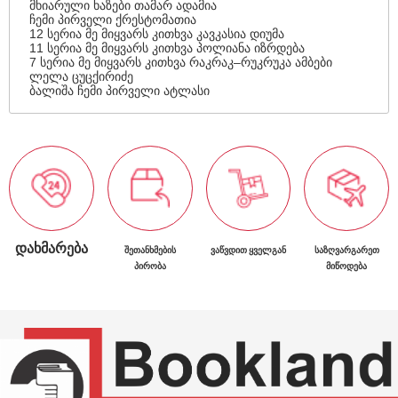
მხიარული ხაზები თამარ ადამია
ჩემი პირველი ქრესტომათია
12 სერია მე მიყვარს კითხვა კავკასია დიუმა
11 სერია მე მიყვარს კითხვა პოლიანა იზრდება
7 სერია მე მიყვარს კითხვა რაკრაკ–რუკრუკა ამბები
ლელა ცუცქირიძე
ბალიშა ჩემი პირველი ატლასი
ᲓᲐᲮᲛᲐᲠᲔᲑᲐ
ᲨᲔᲗᲐᲜᲮᲛᲔᲑᲘᲡ
ᲕᲐᲬᲕᲓᲘᲗ ᲧᲕᲔᲚᲒᲐᲜ
ᲡᲐᲖᲦᲕᲐᲠᲒᲐᲠᲔᲗ
ᲞᲘᲠᲝᲑᲐ
ᲛᲘᲬᲝᲓᲔᲑᲐ