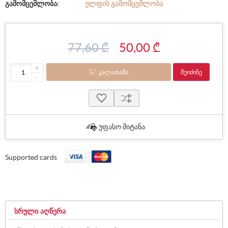
გამომცემლობა:
ᲔᲚᲤᲘᲡ ᲒᲐᲛᲝᲛᲪᲔᲛᲚᲝᲑᲐ
77,60 ₾
50,00 ₾
+
ᲙᲐᲚᲐᲗᲐᲨᲘ
ᲨᲔᲘᲫᲘᲜᲔ
-
უფასო მიტანა
Supported cards
ᲡᲠᲣᲚᲘ ᲐᲦᲬᲔᲠᲐ