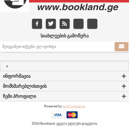
ᲡᲘᲐᲮᲚᲔᲔᲑᲘᲡ ᲒᲐᲛᲝᲬᲔᲠᲐ
ᲘᲜᲤᲝᲠᲛᲐᲪᲘᲐ
ᲛᲝᲛᲮᲛᲐᲠᲔᲑᲚᲘᲡᲗᲕᲘᲡ
ᲩᲔᲛᲘ ᲞᲠᲝᲤᲘᲚᲘ
Powered by
nopCommerce
2026 Bookland. ყველა უფლება დაცულია