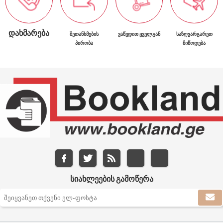
ᲓᲐᲮᲛᲐᲠᲔᲑᲐ
ᲨᲔᲗᲐᲜᲮᲛᲔᲑᲘᲡ
ᲕᲐᲬᲕᲓᲘᲗ ᲧᲕᲔᲚᲒᲐᲜ
ᲡᲐᲖᲦᲕᲐᲠᲒᲐᲠᲔᲗ
ᲞᲘᲠᲝᲑᲐ
ᲛᲘᲬᲝᲓᲔᲑᲐ
ᲡᲘᲐᲮᲚᲔᲔᲑᲘᲡ ᲒᲐᲛᲝᲬᲔᲠᲐ