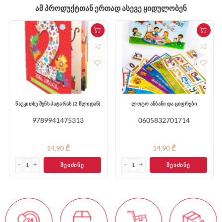
ᲐᲛ ᲞᲠᲝᲓᲣᲥᲢᲗᲐᲜ ᲔᲠᲗᲐᲓ ᲐᲡᲔᲕᲔ ᲧᲘᲓᲣᲚᲝᲑᲔᲜ
წაუკითხე შენს პატარას (2 წლიდან)
ლოტო ანბანი და ციფრები
9789941475313
0605832701714
14,90 ₾
14,90 ₾
ᲨᲔᲘᲫᲘᲜᲔ
ᲨᲔᲘᲫᲘᲜᲔ