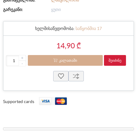
გამომცემლობა:
ᲚᲐᲑᲙᲝᲚᲝᲠᲘ
გარეკანი:
ყუთი
ხელმისაწვდომობა:
საწყობშია 17
14,90 ₾
+
ᲙᲐᲚᲐᲗᲐᲨᲘ
ᲨᲔᲘᲫᲘᲜᲔ
-
Supported cards