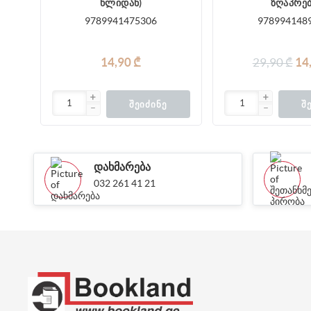
წლიდან)
ზღაპრე
9789941475306
978994148
14,90 ₾
29,90 ₾
14
ᲨᲔᲘᲫᲘᲜᲔ
Შ
ᲓᲐᲮᲛᲐᲠᲔᲑᲐ
032 261 41 21