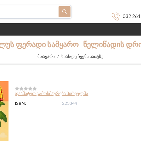
032 261
ᲣᲡ ᲤᲔᲠᲐᲓᲘ ᲡᲐᲛᲧᲐᲠᲝ -ᲬᲔᲚᲘᲬᲐᲓᲘᲡ ᲓᲠ
/
მთავარი
სიახლე ჩვენს საიტზე
დაამატეთ გამოხმაურება პირველმა
ISBN:
223344