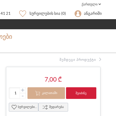
 41 21
Სურვილების Სია
(0)
Ანგარიში
ᲝᲔᲑᲘ
ᲨᲔᲛᲓᲔᲒᲘ ᲞᲠᲝᲓᲣᲥᲢᲘ
7,00 ₾
+
ᲙᲐᲚᲐᲗᲐᲨᲘ
ᲨᲔᲘᲫᲘᲜᲔ
-
სურვილების სია
შედარება