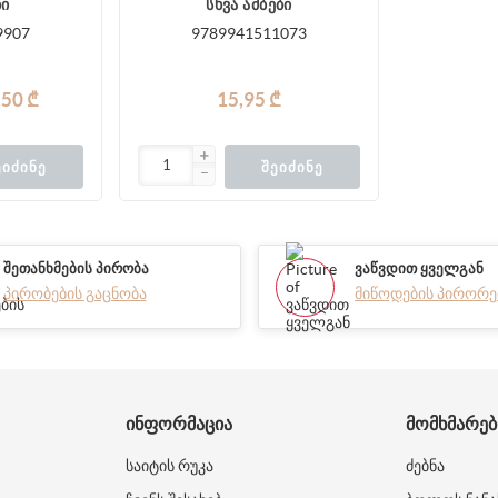
ბი
სხვა ამბები
9907
9789941511073
,50 ₾
15,95 ₾
ᲔᲘᲫᲘᲜᲔ
ᲨᲔᲘᲫᲘᲜᲔ
ᲨᲔᲗᲐᲜᲮᲛᲔᲑᲘᲡ ᲞᲘᲠᲝᲑᲐ
ᲕᲐᲬᲕᲓᲘᲗ ᲧᲕᲔᲚᲒᲐᲜ
პირობების გაცნობა
მიწოდების პირორე
ᲘᲜᲤᲝᲠᲛᲐᲪᲘᲐ
ᲛᲝᲛᲮᲛᲐᲠᲔ
საიტის რუკა
ძებნა