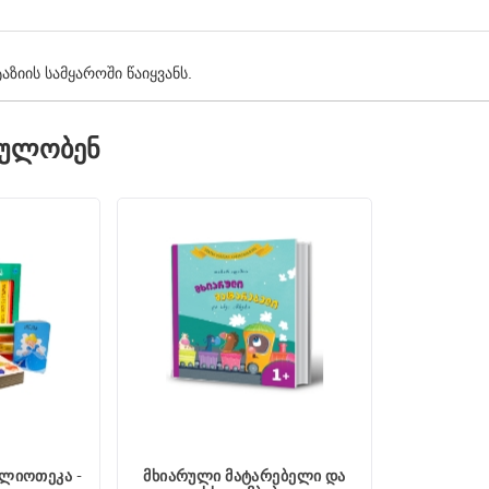
ზიის სამყაროში წაიყვანს.
ᲓᲣᲚᲝᲑᲔᲜ
ბლიოთეკა -
მხიარული მატარებელი და