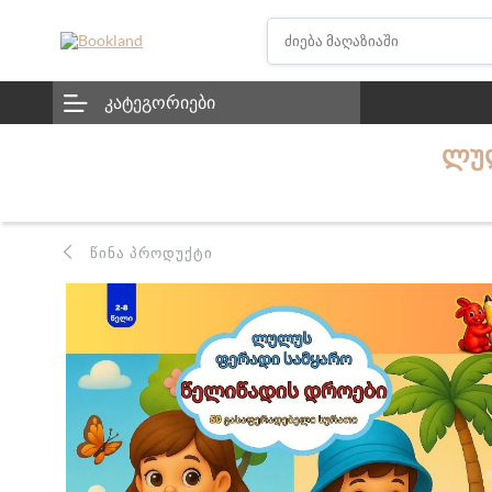
ᲙᲐᲢᲔᲒᲝᲠᲘᲔᲑᲘ
ᲚᲣᲚ
ᲬᲘᲜᲐ ᲞᲠᲝᲓᲣᲥᲢᲘ