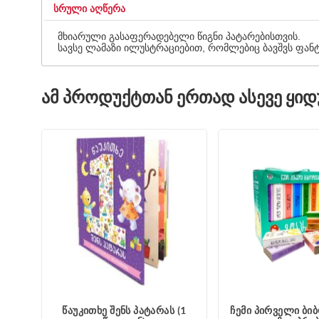
ᲡᲠᲣᲚᲘ ᲐᲦᲬᲔᲠᲐ
მხიარული გასაფერადებელი წიგნი პატარებისთვის.
სავსე ლამაზი ილუსტრაციებით, რომლებიც ბავშვს ფანტა
ᲐᲛ ᲞᲠᲝᲓᲣᲥᲢᲗᲐᲜ ᲔᲠᲗᲐᲓ ᲐᲡᲔᲕᲔ ᲧᲘ
წაუკითხე შენს პატარას (1
ჩემი პირველი ბი