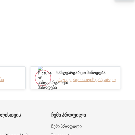
ᲡᲐᲖᲦᲕᲐᲠᲒᲐᲠᲔᲗ ᲛᲘᲬᲝᲓᲔᲑᲐ
ბი
კალკულაციისთვის დააჭირეთ
ᲑᲚᲘᲡᲗᲕᲘᲡ
ᲩᲔᲛᲘ ᲞᲠᲝᲤᲘᲚᲘ
ჩემი პროფილი