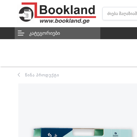
ᲙᲐᲢᲔᲒᲝᲠᲘᲔᲑᲘ
ᲬᲘᲜᲐ ᲞᲠᲝᲓᲣᲥᲢᲘ