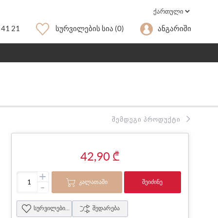
 41 21
Სურვილების Სია
(0)
Ანგარიში
ᲨᲔᲛᲓᲔᲒᲘ ᲞᲠᲝᲓᲣᲥᲢᲘ
42,90 ₾
+
ᲙᲐᲚᲐᲗᲐᲨᲘ
ᲨᲔᲘᲫᲘᲜᲔ
-
სურვილების სია
შედარება