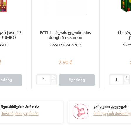
ფანქარი 12
FATIH - პლასტელინი play
მხიარ
ა JUMBO
dough 5 pcs neon
ჯ
4901
8690216506209
978
₾
7,90 ₾
ᲔᲘᲫᲘᲜᲔ
ᲨᲔᲘᲫᲘᲜᲔ
ᲨᲔᲗᲐᲜᲮᲛᲔᲑᲘᲡ ᲞᲘᲠᲝᲑᲐ
ᲕᲐᲬᲕᲓᲘᲗ ᲧᲕᲔᲚᲒᲐᲜ
პირობების გაცნობა
მიწოდების პირორე