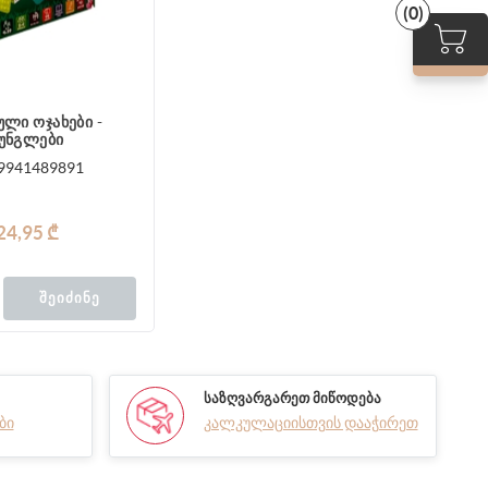
(0)
ული ოჯახები -
უნგლები
9941489891
24,95 ₾
ᲨᲔᲘᲫᲘᲜᲔ
ᲡᲐᲖᲦᲕᲐᲠᲒᲐᲠᲔᲗ ᲛᲘᲬᲝᲓᲔᲑᲐ
ბი
კალკულაციისთვის დააჭირეთ