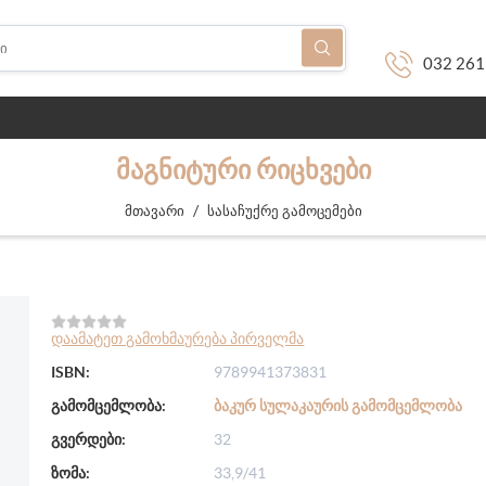
032 261
ᲛᲐᲒᲜᲘᲢᲣᲠᲘ ᲠᲘᲪᲮᲕᲔᲑᲘ
/
მთავარი
სასაჩუქრე გამოცემები
დაამატეთ გამოხმაურება პირველმა
ISBN:
9789941373831
გამომცემლობა:
ᲑᲐᲙᲣᲠ ᲡᲣᲚᲐᲙᲐᲣᲠᲘᲡ ᲒᲐᲛᲝᲛᲪᲔᲛᲚᲝᲑᲐ
გვერდები:
32
ზომა:
33,9/41