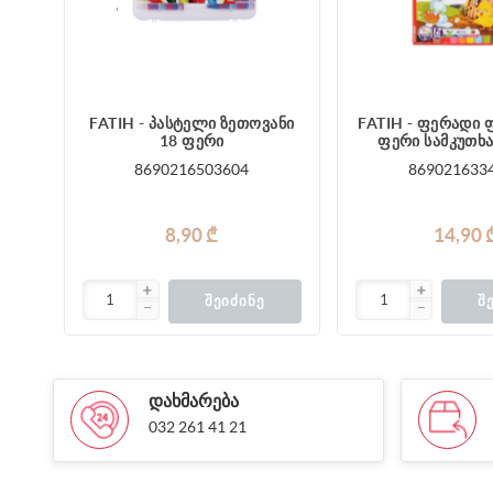
FATIH - პასტელი ზეთოვანი
FATIH - ფერადი 
18 ფერი
ფერი სამკუთხ
8690216503604
869021633
8,90 ₾
14,90 
ᲨᲔᲘᲫᲘᲜᲔ
Შ
ᲓᲐᲮᲛᲐᲠᲔᲑᲐ
032 261 41 21