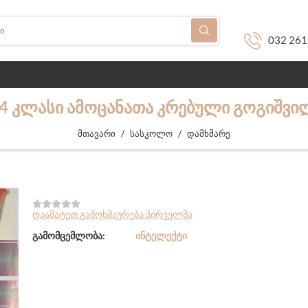
032 261
 4 ᲙᲚᲐᲡᲘ ᲐᲛᲝᲪᲐᲜᲐᲗᲐ ᲙᲠᲔᲑᲣᲚᲘ ᲒᲝᲒᲘᲨᲕᲘᲚ
/
/
მთავარი
სასკოლო
დამხმარე
დაამატეთ გამოხმაურება პირველმა
გამომცემლობა:
ᲘᲜᲢᲔᲚᲔᲥᲢᲘ