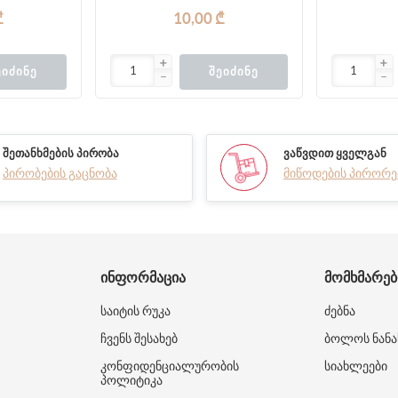
₾
10,00 ₾
ᲔᲘᲫᲘᲜᲔ
ᲨᲔᲘᲫᲘᲜᲔ
ᲨᲔᲗᲐᲜᲮᲛᲔᲑᲘᲡ ᲞᲘᲠᲝᲑᲐ
ᲕᲐᲬᲕᲓᲘᲗ ᲧᲕᲔᲚᲒᲐᲜ
პირობების გაცნობა
მიწოდების პირორე
ᲘᲜᲤᲝᲠᲛᲐᲪᲘᲐ
ᲛᲝᲛᲮᲛᲐᲠᲔ
საიტის რუკა
ძებნა
ჩვენს შესახებ
ბოლოს ნანა
კონფიდენციალურობის
სიახლეები
პოლიტიკა