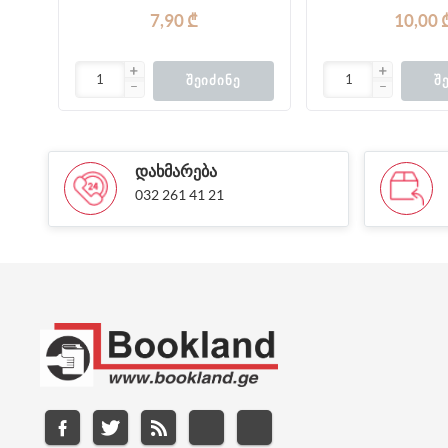
7,90 ₾
10,00 
ᲨᲔᲘᲫᲘᲜᲔ
Შ
ᲓᲐᲮᲛᲐᲠᲔᲑᲐ
032 261 41 21