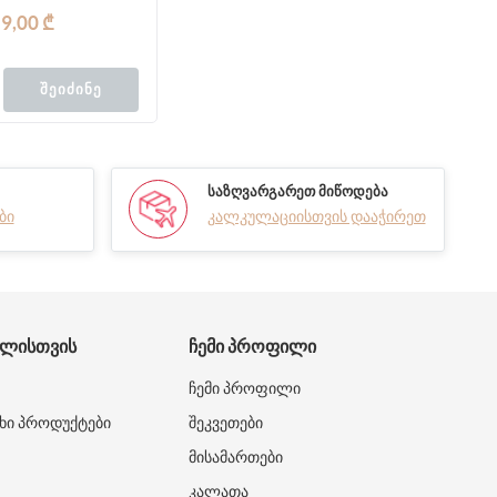
9,00 ₾
ᲨᲔᲘᲫᲘᲜᲔ
ᲡᲐᲖᲦᲕᲐᲠᲒᲐᲠᲔᲗ ᲛᲘᲬᲝᲓᲔᲑᲐ
ბი
კალკულაციისთვის დააჭირეთ
ᲑᲚᲘᲡᲗᲕᲘᲡ
ᲩᲔᲛᲘ ᲞᲠᲝᲤᲘᲚᲘ
ჩემი პროფილი
ხი პროდუქტები
შეკვეთები
მისამართები
კალათა