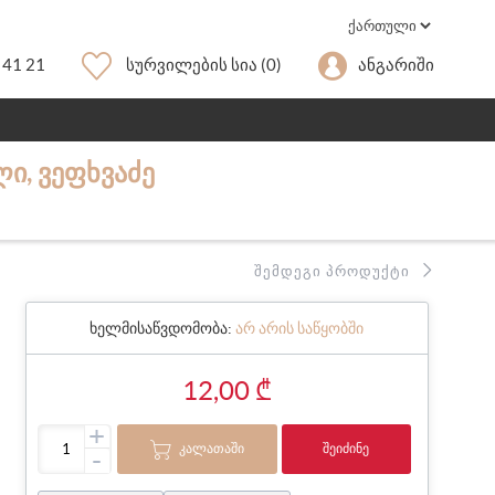
 41 21
Სურვილების Სია
(0)
Ანგარიში
Ი, ᲕᲔᲤᲮᲕᲐᲫᲔ
ᲨᲔᲛᲓᲔᲒᲘ ᲞᲠᲝᲓᲣᲥᲢᲘ
ხელმისაწვდომობა:
არ არის საწყობში
12,00 ₾
+
ᲙᲐᲚᲐᲗᲐᲨᲘ
ᲨᲔᲘᲫᲘᲜᲔ
-