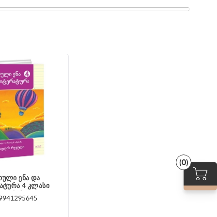
(0)
ული ენა და
ტურა 4 კლასი
ვლის რვეული
9941295645
იაშვილი