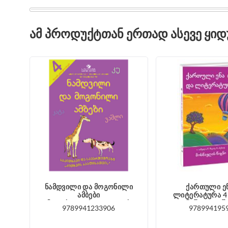
ᲐᲛ ᲞᲠᲝᲓᲣᲥᲢᲗᲐᲜ ᲔᲠᲗᲐᲓ ᲐᲡᲔᲕᲔ ᲧᲘ
ნამდვილი და მოგონილი
ქართული ე
ამბები
ლიტერატურა 4
(მეოთხეკლასელთათვის)
ნაწილი ია
9789941233906
978994195
ჩხენკელი, კუხიანიძე