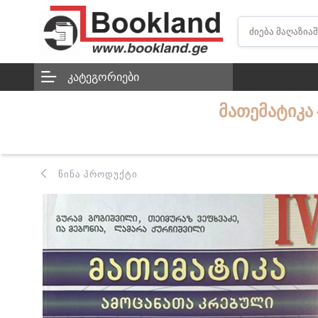
ᲙᲐᲢᲔᲒᲝᲠᲘᲔᲑᲘ
ᲛᲐᲗᲔᲛᲐᲢᲘᲙᲐ
ᲬᲘᲜᲐ ᲞᲠᲝᲓᲣᲥᲢᲘ