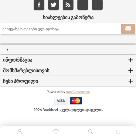
ᲡᲘᲐᲮᲚᲔᲔᲑᲘᲡ ᲒᲐᲛᲝᲬᲔᲠᲐ
ᲘᲜᲤᲝᲠᲛᲐᲪᲘᲐ
ᲛᲝᲛᲮᲛᲐᲠᲔᲑᲚᲘᲡᲗᲕᲘᲡ
ᲩᲔᲛᲘ ᲞᲠᲝᲤᲘᲚᲘ
Powered by
nopCommerce
2026 Bookland. ყველა უფლება დაცულია