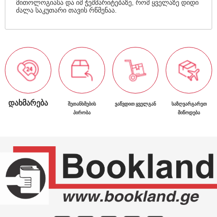
მითოლოგიასა და იმ ჭეშმარიტებაზე, რომ ყველაზე დიდი
ძალა საკუთარი თავის რწმენაა.
ᲓᲐᲮᲛᲐᲠᲔᲑᲐ
ᲨᲔᲗᲐᲜᲮᲛᲔᲑᲘᲡ
ᲕᲐᲬᲕᲓᲘᲗ ᲧᲕᲔᲚᲒᲐᲜ
ᲡᲐᲖᲦᲕᲐᲠᲒᲐᲠᲔᲗ
ᲞᲘᲠᲝᲑᲐ
ᲛᲘᲬᲝᲓᲔᲑᲐ