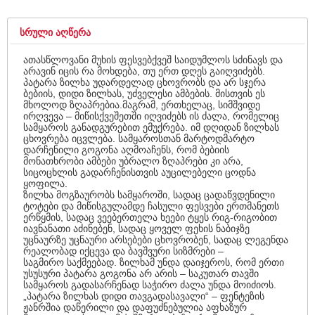
ᲡᲠᲣᲚᲘ ᲐᲦᲬᲔᲠᲐ
ათასწლოვანი მუხის ფესვებქვეშ საიდუმლოს სძინავს და
არავინ იცის რა მოხდება, თუ ერთ დღეს გაიღვიძებს.
პატარა ზილხა უდარდელად ცხოვრობს და არ სჯერა
ბებიის, დიდი ზილხას, უძველესი ამბების. მისთვის ეს
მხოლოდ ზღაპრებია.მაგრამ, ერთხელაც, სიმშვიდე
ირღვევა – მიწისქვეშეთში იღვიძებს ის ძალა, რომელიც
სამყაროს განადგურებით ემუქრება. იმ დღიდან ზილხას
ცხოვრება იცვლება. სამყაროსთან მარტოდმარტო
დარჩენილი გოგონა აღმოაჩენს, რომ ბებიის
მონათხრობი ამბები უბრალო ზღაპრები კი არა,
სიცოცხლის გადარჩენისთვის აუცილებელი ცოდნა
ყოფილა.
ზილხა მოგზაურობს სამყაროში, სადაც ცადაწვდენილი
ტოტები და მიწისგულამდე ჩასული ფესვები ერთმანეთს
ერწყმის, სადაც ვეებერთელა ხეები ტყეს რიგ-რიგობით
იავნანათი აძინებენ, სადაც ყოველ ფეხის ნაბიჯზე
უცნაურზე უცნაური არსებები ცხოვრობენ, სადაც ლეგენდა
რეალობად იქცევა და ბავშვური სიზმრები –
საგმირო საქმეებად. ზილხამ უნდა დაიჯეროს, რომ ერთი
უსუსური პატარა გოგონა არ არის – საკუთარ თავში
სამყაროს გადასარჩენად საჭირო ძალა უნდა მოიძიოს.
„პატარა ზილხას დიდი თავგადასავალი“ – ფენტეზის
ჟანრშია დაწერილი და დაფუძნებულია აფხაზურ