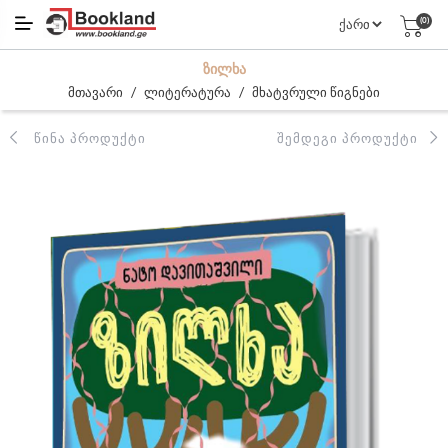
(0)
ᲖᲘᲚᲮᲐ
/
/
მთავარი
ლიტერატურა
მხატვრული წიგნები
ᲬᲘᲜᲐ ᲞᲠᲝᲓᲣᲥᲢᲘ
ᲨᲔᲛᲓᲔᲒᲘ ᲞᲠᲝᲓᲣᲥᲢᲘ