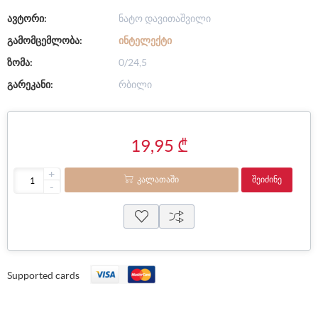
ავტორი:
ნატო დავითაშვილი
გამომცემლობა:
ᲘᲜᲢᲔᲚᲔᲥᲢᲘ
ზომა:
0/24,5
გარეკანი:
რბილი
19,95 ₾
+
ᲙᲐᲚᲐᲗᲐᲨᲘ
ᲨᲔᲘᲫᲘᲜᲔ
-
Supported cards