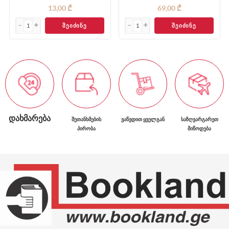
13,00 ₾
69,00 ₾
ᲨᲔᲘᲫᲘᲜᲔ
ᲨᲔᲘᲫᲘᲜᲔ
ᲓᲐᲮᲛᲐᲠᲔᲑᲐ
ᲨᲔᲗᲐᲜᲮᲛᲔᲑᲘᲡ
ᲕᲐᲬᲕᲓᲘᲗ ᲧᲕᲔᲚᲒᲐᲜ
ᲡᲐᲖᲦᲕᲐᲠᲒᲐᲠᲔᲗ
ᲞᲘᲠᲝᲑᲐ
ᲛᲘᲬᲝᲓᲔᲑᲐ