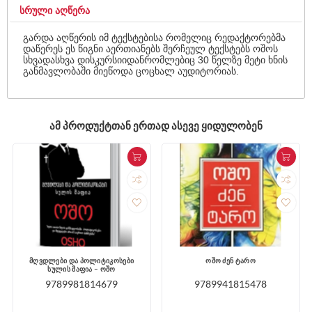
ᲡᲠᲣᲚᲘ ᲐᲦᲬᲔᲠᲐ
გარდა აღწერის იმ ტექსტებისა რომელიც რედაქტორებმა
დაწერეს ეს წიგნი აერთიანებს შერჩეულ ტექსტებს ოშოს
სხვადასხვა დისკურსიიდანრომლებიც 30 წელზე მეტი ხნის
განმავლობაში მიეწოდა ცოცხალ აუდიტორიას.
ᲐᲛ ᲞᲠᲝᲓᲣᲥᲢᲗᲐᲜ ᲔᲠᲗᲐᲓ ᲐᲡᲔᲕᲔ ᲧᲘᲓᲣᲚᲝᲑᲔᲜ
მღვდლები და პოლიტიკოსები
ოშო ძენ ტარო
სულის მაფია – ოშო
9789981814679
9789941815478