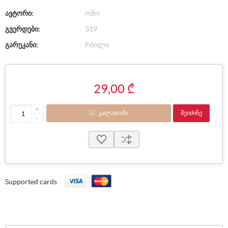
ავტორი:
ოშო
გვერდები:
319
გარეკანი:
რბილი
29,00 ₾
+
ᲙᲐᲚᲐᲗᲐᲨᲘ
ᲨᲔᲘᲫᲘᲜᲔ
-
Supported cards