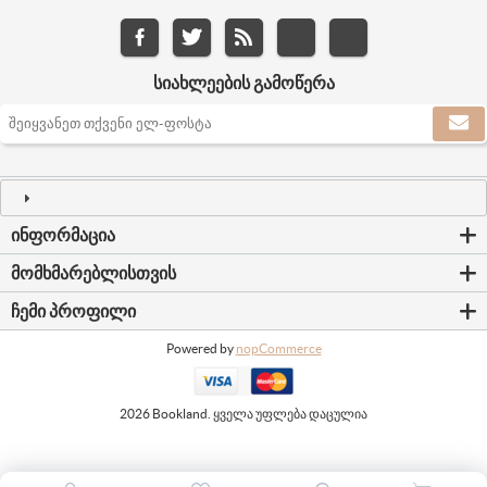
ᲡᲘᲐᲮᲚᲔᲔᲑᲘᲡ ᲒᲐᲛᲝᲬᲔᲠᲐ
ᲘᲜᲤᲝᲠᲛᲐᲪᲘᲐ
ᲛᲝᲛᲮᲛᲐᲠᲔᲑᲚᲘᲡᲗᲕᲘᲡ
ᲩᲔᲛᲘ ᲞᲠᲝᲤᲘᲚᲘ
Powered by
nopCommerce
2026 Bookland. ყველა უფლება დაცულია