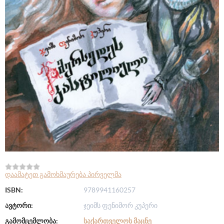
დაამატეთ გამოხმაურება პირველმა
ISBN:
9789941160257
ავტორი:
ჯეიმს ფენიმორ კუპერი
გამომცემლობა:
ᲡᲐᲥᲐᲠᲗᲕᲔᲚᲝᲡ ᲛᲐᲪᲜᲔ