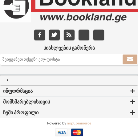
ᲡᲘᲐᲮᲚᲔᲔᲑᲘᲡ ᲒᲐᲛᲝᲬᲔᲠᲐ
ᲘᲜᲤᲝᲠᲛᲐᲪᲘᲐ
ᲛᲝᲛᲮᲛᲐᲠᲔᲑᲚᲘᲡᲗᲕᲘᲡ
ᲩᲔᲛᲘ ᲞᲠᲝᲤᲘᲚᲘ
Powered by
nopCommerce