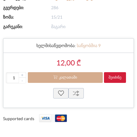
გვერდები:
286
ზომა:
15/21
გარეკანი:
მაგარი
ხელმისაწვდომობა:
საწყობშია 9
12,00 ₾
+
ᲙᲐᲚᲐᲗᲐᲨᲘ
ᲨᲔᲘᲫᲘᲜᲔ
-
Supported cards