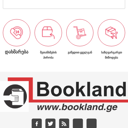
ᲓᲐᲮᲛᲐᲠᲔᲑᲐ
ᲨᲔᲗᲐᲜᲮᲛᲔᲑᲘᲡ
ᲕᲐᲬᲕᲓᲘᲗ ᲧᲕᲔᲚᲒᲐᲜ
ᲡᲐᲖᲦᲕᲐᲠᲒᲐᲠᲔᲗ
ᲞᲘᲠᲝᲑᲐ
ᲛᲘᲬᲝᲓᲔᲑᲐ