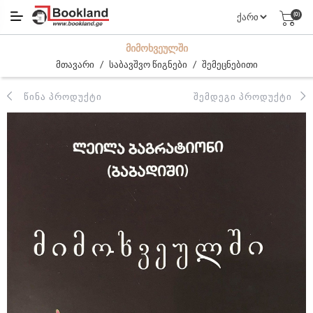
(0)
ᲛᲘᲛᲝᲮᲕᲔᲣᲚᲨᲘ
/
/
მთავარი
საბავშვო წიგნები
შემეცნებითი
ᲬᲘᲜᲐ ᲞᲠᲝᲓᲣᲥᲢᲘ
ᲨᲔᲛᲓᲔᲒᲘ ᲞᲠᲝᲓᲣᲥᲢᲘ