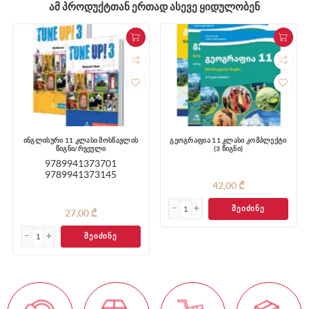
ᲐᲛ ᲞᲠᲝᲓᲣᲥᲢᲗᲐᲜ ᲔᲠᲗᲐᲓ ᲐᲡᲔᲕᲔ ᲧᲘᲓᲣᲚᲝᲑᲔᲜ
ინგლისური 11 კლასი მოსწავლის
გეოგრაფია 11 კლასი კომპლექტი
წიგნი/რვეული
(3 წიგნი)
9789941373701
9789941373145
42,00 ₾
ᲨᲔᲘᲫᲘᲜᲔ
27,00 ₾
ᲨᲔᲘᲫᲘᲜᲔ