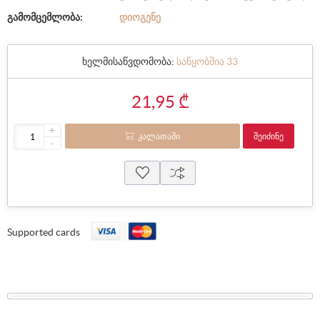
გამომცემლობა:
ᲓᲘᲝᲒᲔᲜᲔ
ხელმისაწვდომობა:
საწყობშია 33
21,95 ₾
+
ᲙᲐᲚᲐᲗᲐᲨᲘ
ᲨᲔᲘᲫᲘᲜᲔ
-
Supported cards