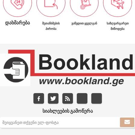
ᲓᲐᲮᲛᲐᲠᲔᲑᲐ
ᲨᲔᲗᲐᲜᲮᲛᲔᲑᲘᲡ
ᲕᲐᲬᲕᲓᲘᲗ ᲧᲕᲔᲚᲒᲐᲜ
ᲡᲐᲖᲦᲕᲐᲠᲒᲐᲠᲔᲗ
ᲞᲘᲠᲝᲑᲐ
ᲛᲘᲬᲝᲓᲔᲑᲐ
ᲡᲘᲐᲮᲚᲔᲔᲑᲘᲡ ᲒᲐᲛᲝᲬᲔᲠᲐ