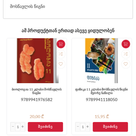
მოსწავლის წიგნი
ᲐᲛ ᲞᲠᲝᲓᲣᲥᲢᲗᲐᲜ ᲔᲠᲗᲐᲓ ᲐᲡᲔᲕᲔ ᲧᲘᲓᲣᲚᲝᲑᲔᲜ
ბიოლოგია 11 კლასი მოსწავლის
ფიზიკა 11 კლასი მოსწავლის წიგნი
წიგნი
მეორე ნაწილი
9789941976582
9789941118050
20,00 ₾
15,95 ₾
ᲨᲔᲘᲫᲘᲜᲔ
ᲨᲔᲘᲫᲘᲜᲔ