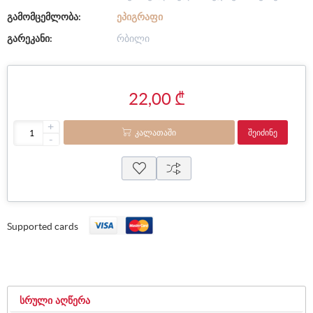
გამომცემლობა:
ᲔᲞᲘᲒᲠᲐᲤᲘ
გარეკანი:
რბილი
22,00 ₾
+
ᲙᲐᲚᲐᲗᲐᲨᲘ
ᲨᲔᲘᲫᲘᲜᲔ
-
Supported cards
ᲡᲠᲣᲚᲘ ᲐᲦᲬᲔᲠᲐ