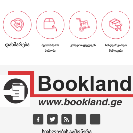
ᲓᲐᲮᲛᲐᲠᲔᲑᲐ
ᲨᲔᲗᲐᲜᲮᲛᲔᲑᲘᲡ
ᲕᲐᲬᲕᲓᲘᲗ ᲧᲕᲔᲚᲒᲐᲜ
ᲡᲐᲖᲦᲕᲐᲠᲒᲐᲠᲔᲗ
ᲞᲘᲠᲝᲑᲐ
ᲛᲘᲬᲝᲓᲔᲑᲐ
ᲡᲘᲐᲮᲚᲔᲔᲑᲘᲡ ᲒᲐᲛᲝᲬᲔᲠᲐ