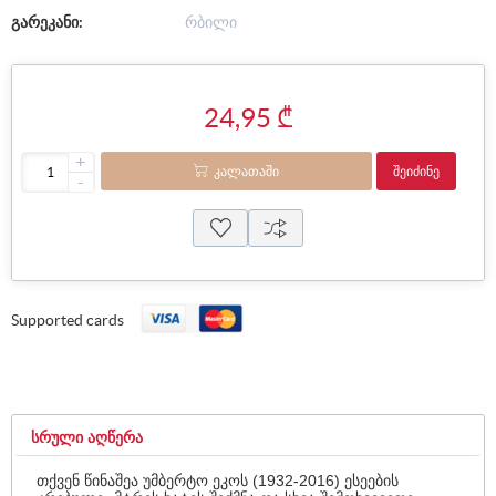
გარეკანი:
რბილი
24,95 ₾
+
ᲙᲐᲚᲐᲗᲐᲨᲘ
ᲨᲔᲘᲫᲘᲜᲔ
-
Supported cards
ᲡᲠᲣᲚᲘ ᲐᲦᲬᲔᲠᲐ
თქვენ წინაშეა უმბერტო ეკოს (1932-2016) ესეების