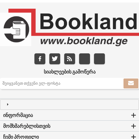
ᲡᲘᲐᲮᲚᲔᲔᲑᲘᲡ ᲒᲐᲛᲝᲬᲔᲠᲐ
ᲘᲜᲤᲝᲠᲛᲐᲪᲘᲐ
ᲛᲝᲛᲮᲛᲐᲠᲔᲑᲚᲘᲡᲗᲕᲘᲡ
ᲩᲔᲛᲘ ᲞᲠᲝᲤᲘᲚᲘ