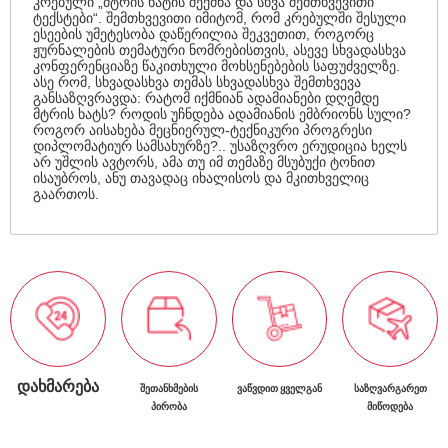
კრებული „მტრის ხატის შექმნა და სხვა შემთხვევითი
ტექსტები“. შემთხვევითი იმიტომ, რომ კრებულში შესული
ესეების უმეტესობა დაწერილია შეკვეთით, როგორც
ჟურნალების თემატური ნომრებისთვის, ასევე სხვადასხვა
კონფერენციაზე წაკითხული მოხსენებების საფუძველზე.
ასე რომ, სხვადასხვა თემას სხვადასხვა შემთხვევა
განსაზღვრავდა: რატომ იქმნიან ადამიანები დღემდე
მტრის ხატს? როდის უჩნდება ადამიანის ემბრიონს სული?
როგორ აისახება მეცნიერულ-ტექნიკური პროგრესი
დიპლომატიურ სამსახურზე?.. უსაზღვრო ერუდიცია ხელს
არ უშლის ავტორს, ამა თუ იმ თემაზე მსუბუქი ტონით
ისაუბროს, ანუ თავადაც იხალისოს და მკითხველიც
გაართოს.
ᲓᲐᲮᲛᲐᲠᲔᲑᲐ
ᲨᲔᲗᲐᲜᲮᲛᲔᲑᲘᲡ
ᲕᲐᲬᲕᲓᲘᲗ ᲧᲕᲔᲚᲒᲐᲜ
ᲡᲐᲖᲦᲕᲐᲠᲒᲐᲠᲔᲗ
ᲞᲘᲠᲝᲑᲐ
ᲛᲘᲬᲝᲓᲔᲑᲐ