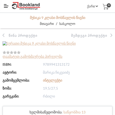
(0)
ᲛᲣᲡᲘᲙᲐ 9 ᲙᲚᲐᲡᲘ ᲛᲝᲡᲬᲐᲕᲚᲘᲡ ᲬᲘᲒᲜᲘ
/
მთავარი
სასკოლო
ᲬᲘᲜᲐ ᲞᲠᲝᲓᲣᲥᲢᲘ
ᲨᲔᲛᲓᲔᲒᲘ ᲞᲠᲝᲓᲣᲥᲢᲘ
დაამატეთ გამოხმაურება პირველმა
ISBN:
9789941313172
ავტორი:
მარიკა ჩიკვაიძე
გამომცემლობა:
ᲘᲜᲢᲔᲚᲔᲥᲢᲘ
ზომა:
19,5/27,5
გარეკანი:
რბილი
ხელმისაწვდომობა:
საწყობშია 13