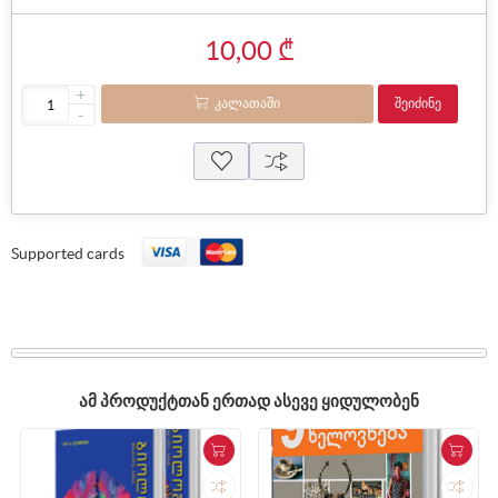
10,00 ₾
+
ᲙᲐᲚᲐᲗᲐᲨᲘ
ᲨᲔᲘᲫᲘᲜᲔ
-
Supported cards
ᲐᲛ ᲞᲠᲝᲓᲣᲥᲢᲗᲐᲜ ᲔᲠᲗᲐᲓ ᲐᲡᲔᲕᲔ ᲧᲘᲓᲣᲚᲝᲑᲔᲜ