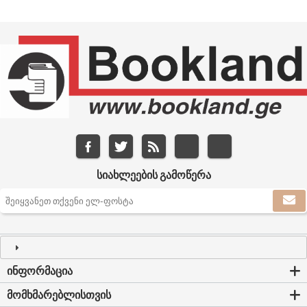
ᲡᲘᲐᲮᲚᲔᲔᲑᲘᲡ ᲒᲐᲛᲝᲬᲔᲠᲐ
ᲘᲜᲤᲝᲠᲛᲐᲪᲘᲐ
ᲛᲝᲛᲮᲛᲐᲠᲔᲑᲚᲘᲡᲗᲕᲘᲡ