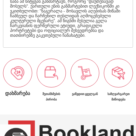
საბა ამ სიტყვას განმარტავს, როგორც "დაუთესავად
მოსულს". ქართული ენის განმარტებით ლექსიკონში კი
ვკითხულობთ: "ნაგერალა - მოსავლის აღებისას მიწაში
ჩაბნეულ და ჩარჩენილ თესლიდან აღმოცენებული
კულტურული მცენარე". ამ წიგნში შესულია გელა
ჩარკვიანის ფერწერული ეტიუდი, გრაფიკული
პორტრეტები და ოფიციალურ შეხვედრებსა და
თათბირებზე გაკეთებული ჩანახატები.
ᲓᲐᲮᲛᲐᲠᲔᲑᲐ
ᲨᲔᲗᲐᲜᲮᲛᲔᲑᲘᲡ
ᲕᲐᲬᲕᲓᲘᲗ ᲧᲕᲔᲚᲒᲐᲜ
ᲡᲐᲖᲦᲕᲐᲠᲒᲐᲠᲔᲗ
ᲞᲘᲠᲝᲑᲐ
ᲛᲘᲬᲝᲓᲔᲑᲐ