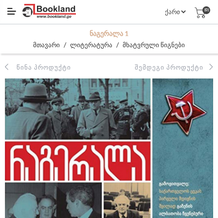
(0)
ᲜᲐᲒᲔᲠᲐᲚᲐ 1
/
/
მთავარი
ლიტერატურა
მხატვრული წიგნები
ᲬᲘᲜᲐ ᲞᲠᲝᲓᲣᲥᲢᲘ
ᲨᲔᲛᲓᲔᲒᲘ ᲞᲠᲝᲓᲣᲥᲢᲘ