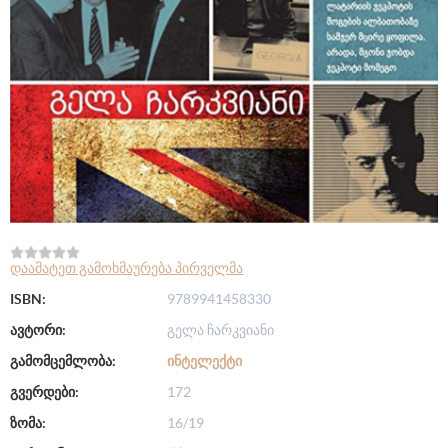
დაამატეთ გამოხმაურება პირველმა
ISBN:
9789941458330
ავტორი:
გელა ჩარკვიანი
გამომცემლობა:
ᲘᲜᲢᲔᲚᲔᲥᲢᲘ
გვერდები:
172
ზომა:
16/19