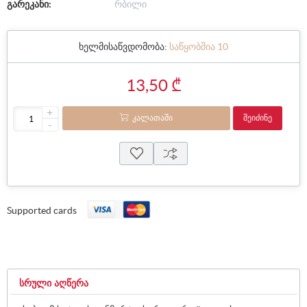
გარეკანი:
რბილი
ხელმისაწვდომობა:
საწყობშია 10
13,50 ₾
+
ᲙᲐᲚᲐᲗᲐᲨᲘ
ᲨᲔᲘᲫᲘᲜᲔ
-
Supported cards
ᲡᲠᲣᲚᲘ ᲐᲦᲬᲔᲠᲐ