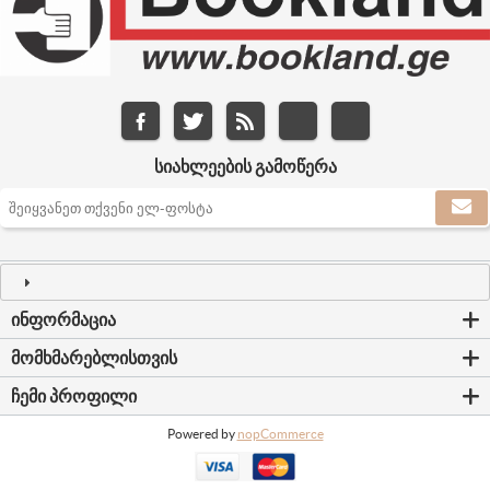
ᲡᲘᲐᲮᲚᲔᲔᲑᲘᲡ ᲒᲐᲛᲝᲬᲔᲠᲐ
ᲘᲜᲤᲝᲠᲛᲐᲪᲘᲐ
ᲛᲝᲛᲮᲛᲐᲠᲔᲑᲚᲘᲡᲗᲕᲘᲡ
ᲩᲔᲛᲘ ᲞᲠᲝᲤᲘᲚᲘ
Powered by
nopCommerce