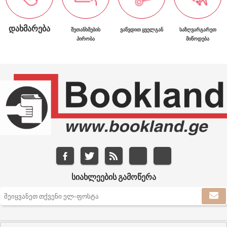
ᲓᲐᲮᲛᲐᲠᲔᲑᲐ
ᲨᲔᲗᲐᲜᲮᲛᲔᲑᲘᲡ
ᲕᲐᲬᲕᲓᲘᲗ ᲧᲕᲔᲚᲒᲐᲜ
ᲡᲐᲖᲦᲕᲐᲠᲒᲐᲠᲔᲗ
ᲞᲘᲠᲝᲑᲐ
ᲛᲘᲬᲝᲓᲔᲑᲐ
ᲡᲘᲐᲮᲚᲔᲔᲑᲘᲡ ᲒᲐᲛᲝᲬᲔᲠᲐ