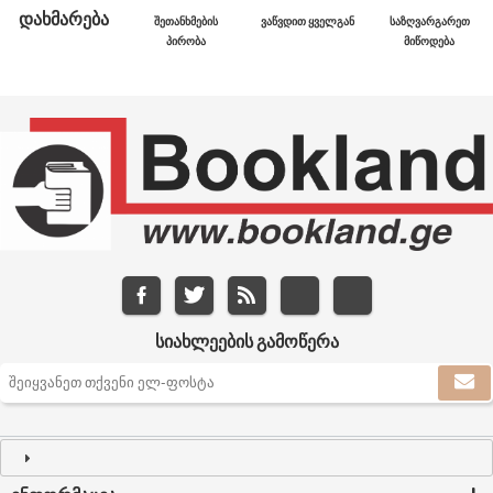
ᲓᲐᲮᲛᲐᲠᲔᲑᲐ
ᲨᲔᲗᲐᲜᲮᲛᲔᲑᲘᲡ
ᲕᲐᲬᲕᲓᲘᲗ ᲧᲕᲔᲚᲒᲐᲜ
ᲡᲐᲖᲦᲕᲐᲠᲒᲐᲠᲔᲗ
ᲞᲘᲠᲝᲑᲐ
ᲛᲘᲬᲝᲓᲔᲑᲐ
ᲡᲘᲐᲮᲚᲔᲔᲑᲘᲡ ᲒᲐᲛᲝᲬᲔᲠᲐ