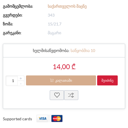
გამომცემლობა:
ᲡᲐᲥᲐᲠᲗᲕᲔᲚᲝᲡ ᲛᲐᲪᲜᲔ
გვერდები:
343
ზომა:
15/21,7
გარეკანი:
მაგარი
ხელმისაწვდომობა:
საწყობშია 10
14,00 ₾
+
ᲙᲐᲚᲐᲗᲐᲨᲘ
ᲨᲔᲘᲫᲘᲜᲔ
-
Supported cards