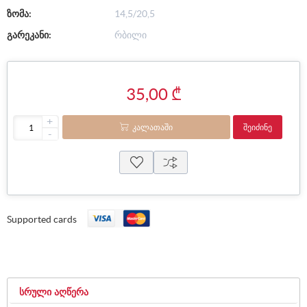
ზომა:
14,5/20,5
გარეკანი:
რბილი
35,00 ₾
+
ᲙᲐᲚᲐᲗᲐᲨᲘ
ᲨᲔᲘᲫᲘᲜᲔ
-
Supported cards
ᲡᲠᲣᲚᲘ ᲐᲦᲬᲔᲠᲐ