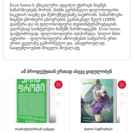
Ecce homo-ს უნიკალური ადგილი უჭირავს ნიცშეს
ნაწარმოებებს შორის: მასში გერმანელი ფილოსოფოსი
საკუთარ თავზე და შემოქმედებაზე საუბრობს. ნაწარმოები
ნიცშეს ცნობიერი ცხოვრების უკანასკნელ წელს (1888)
დაიწერა და ის ფილოსოფიური თვითინტერპრეტაციის
უაღრესად საინტერესო ნიმუშს წარმოადგენს. Ecce homo,
ფაქტობრივად, ფილოსოფიური პასპორტია, ხოლო მისი
ავტორი – ფილოსოფიური აზროვნების სამყაროს ერთ-
ერთი ყველაზე გამორჩეული და, ამავდროულად,
საიდუმლოებით მოცული მოქალაქე.
ᲐᲛ ᲞᲠᲝᲓᲣᲥᲢᲗᲐᲜ ᲔᲠᲗᲐᲓ ᲐᲡᲔᲕᲔ ᲧᲘᲓᲣᲚᲝᲑᲔᲜ
თავისუფლებისგან გაქცევა
ქალთა ბედნიერება