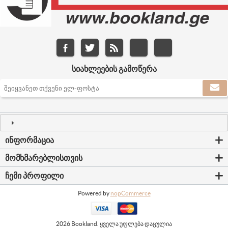
ᲡᲘᲐᲮᲚᲔᲔᲑᲘᲡ ᲒᲐᲛᲝᲬᲔᲠᲐ
ᲘᲜᲤᲝᲠᲛᲐᲪᲘᲐ
ᲛᲝᲛᲮᲛᲐᲠᲔᲑᲚᲘᲡᲗᲕᲘᲡ
ᲩᲔᲛᲘ ᲞᲠᲝᲤᲘᲚᲘ
Powered by
nopCommerce
2026 Bookland. ყველა უფლება დაცულია