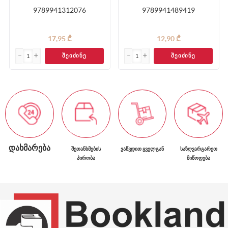
9789941312076
9789941489419
17,95 ₾
12,90 ₾
ᲨᲔᲘᲫᲘᲜᲔ
ᲨᲔᲘᲫᲘᲜᲔ
ᲓᲐᲮᲛᲐᲠᲔᲑᲐ
ᲨᲔᲗᲐᲜᲮᲛᲔᲑᲘᲡ
ᲕᲐᲬᲕᲓᲘᲗ ᲧᲕᲔᲚᲒᲐᲜ
ᲡᲐᲖᲦᲕᲐᲠᲒᲐᲠᲔᲗ
ᲞᲘᲠᲝᲑᲐ
ᲛᲘᲬᲝᲓᲔᲑᲐ