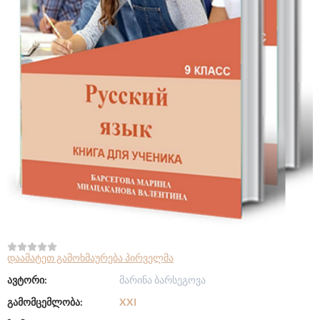
დაამატეთ გამოხმაურება პირველმა
ავტორი:
მარინა ბარსეგოვა
გამომცემლობა:
XXI