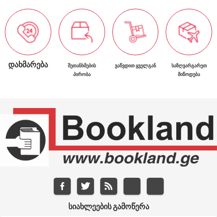
ᲓᲐᲮᲛᲐᲠᲔᲑᲐ
ᲨᲔᲗᲐᲜᲮᲛᲔᲑᲘᲡ
ᲕᲐᲬᲕᲓᲘᲗ ᲧᲕᲔᲚᲒᲐᲜ
ᲡᲐᲖᲦᲕᲐᲠᲒᲐᲠᲔᲗ
ᲞᲘᲠᲝᲑᲐ
ᲛᲘᲬᲝᲓᲔᲑᲐ
ᲡᲘᲐᲮᲚᲔᲔᲑᲘᲡ ᲒᲐᲛᲝᲬᲔᲠᲐ