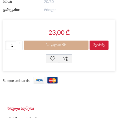
ზომა:
20/30
გარეკანი:
რბილი
23,00 ₾
+
ᲙᲐᲚᲐᲗᲐᲨᲘ
ᲨᲔᲘᲫᲘᲜᲔ
-
Supported cards
ᲡᲠᲣᲚᲘ ᲐᲦᲬᲔᲠᲐ