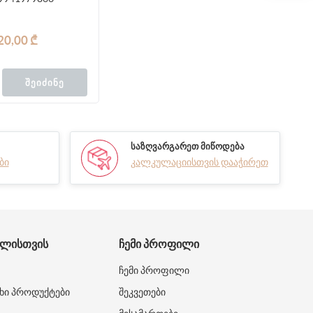
რე ნაწილი
20,00 ₾
ᲨᲔᲘᲫᲘᲜᲔ
ᲡᲐᲖᲦᲕᲐᲠᲒᲐᲠᲔᲗ ᲛᲘᲬᲝᲓᲔᲑᲐ
ბი
კალკულაციისთვის დააჭირეთ
ᲑᲚᲘᲡᲗᲕᲘᲡ
ᲩᲔᲛᲘ ᲞᲠᲝᲤᲘᲚᲘ
ჩემი პროფილი
ხი პროდუქტები
შეკვეთები