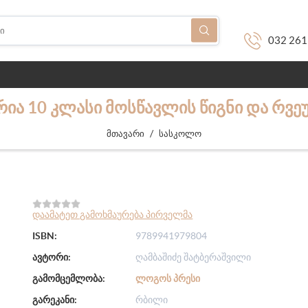
032 261
ᲘᲐ 10 ᲙᲚᲐᲡᲘ ᲛᲝᲡᲬᲐᲕᲚᲘᲡ ᲬᲘᲒᲜᲘ ᲓᲐ ᲠᲕᲔ
/
მთავარი
სასკოლო
დაამატეთ გამოხმაურება პირველმა
ISBN:
9789941979804
ავტორი:
ღამბაშიძე შატბერაშვილი
გამომცემლობა:
ᲚᲝᲒᲝᲡ ᲞᲠᲔᲡᲘ
გარეკანი:
რბილი