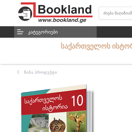
ᲙᲐᲢᲔᲒᲝᲠᲘᲔᲑᲘ
ᲡᲐᲥᲐᲠᲗᲕᲔᲚᲝᲡ ᲘᲡᲢᲝᲠ
ᲬᲘᲜᲐ ᲞᲠᲝᲓᲣᲥᲢᲘ