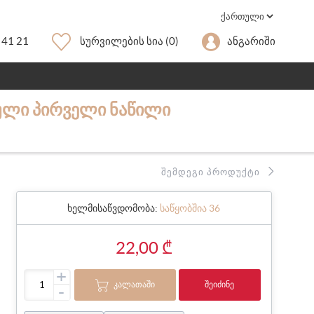
 41 21
Სურვილების Სია
(0)
Ანგარიში
ᲣᲚᲘ ᲞᲘᲠᲕᲔᲚᲘ ᲜᲐᲬᲘᲚᲘ
ᲨᲔᲛᲓᲔᲒᲘ ᲞᲠᲝᲓᲣᲥᲢᲘ
ხელმისაწვდომობა:
საწყობშია 36
22,00 ₾
+
ᲙᲐᲚᲐᲗᲐᲨᲘ
ᲨᲔᲘᲫᲘᲜᲔ
-