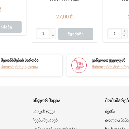
მეო
₾
27,00 ₾
ᲔᲘᲫᲘᲜᲔ
ᲨᲔᲘᲫᲘᲜᲔ
ᲨᲔᲗᲐᲜᲮᲛᲔᲑᲘᲡ ᲞᲘᲠᲝᲑᲐ
ᲕᲐᲬᲕᲓᲘᲗ ᲧᲕᲔᲚᲒᲐᲜ
პირობების გაცნობა
მიწოდების პირორე
ᲘᲜᲤᲝᲠᲛᲐᲪᲘᲐ
ᲛᲝᲛᲮᲛᲐᲠᲔ
საიტის რუკა
ძებნა
ჩვენს შესახებ
ბოლოს ნანა