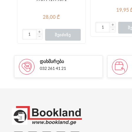
19,95 
28,00 ₾
Შ
ᲨᲔᲘᲫᲘᲜᲔ
ᲓᲐᲮᲛᲐᲠᲔᲑᲐ
032 261 41 21