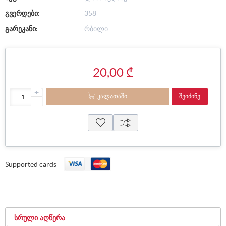
გვერდები:
358
გარეკანი:
რბილი
20,00 ₾
+
ᲙᲐᲚᲐᲗᲐᲨᲘ
ᲨᲔᲘᲫᲘᲜᲔ
-
Supported cards
ᲡᲠᲣᲚᲘ ᲐᲦᲬᲔᲠᲐ