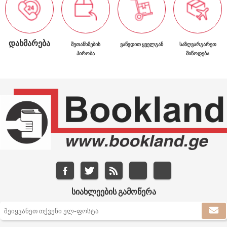
ᲓᲐᲮᲛᲐᲠᲔᲑᲐ
ᲨᲔᲗᲐᲜᲮᲛᲔᲑᲘᲡ
ᲕᲐᲬᲕᲓᲘᲗ ᲧᲕᲔᲚᲒᲐᲜ
ᲡᲐᲖᲦᲕᲐᲠᲒᲐᲠᲔᲗ
ᲞᲘᲠᲝᲑᲐ
ᲛᲘᲬᲝᲓᲔᲑᲐ
ᲡᲘᲐᲮᲚᲔᲔᲑᲘᲡ ᲒᲐᲛᲝᲬᲔᲠᲐ