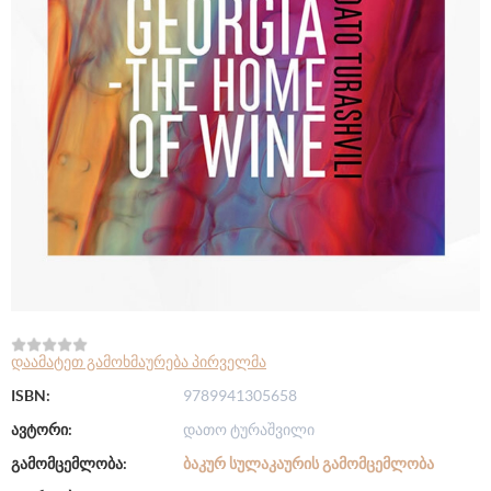
დაამატეთ გამოხმაურება პირველმა
ISBN:
9789941305658
ავტორი:
დათო ტურაშვილი
გამომცემლობა:
ᲑᲐᲙᲣᲠ ᲡᲣᲚᲐᲙᲐᲣᲠᲘᲡ ᲒᲐᲛᲝᲛᲪᲔᲛᲚᲝᲑᲐ