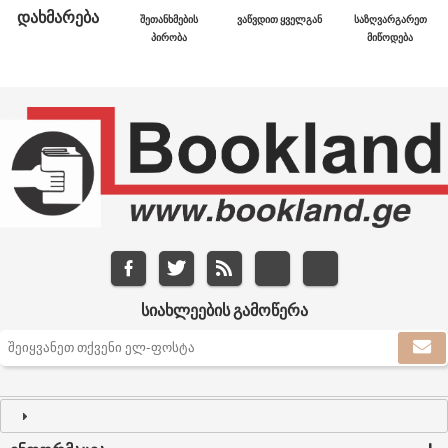
ᲓᲐᲮᲛᲐᲠᲔᲑᲐ
ᲨᲔᲗᲐᲜᲮᲛᲔᲑᲘᲡ
ᲕᲐᲬᲕᲓᲘᲗ ᲧᲕᲔᲚᲒᲐᲜ
ᲡᲐᲖᲦᲕᲐᲠᲒᲐᲠᲔᲗ
ᲞᲘᲠᲝᲑᲐ
ᲛᲘᲬᲝᲓᲔᲑᲐ
ᲡᲘᲐᲮᲚᲔᲔᲑᲘᲡ ᲒᲐᲛᲝᲬᲔᲠᲐ