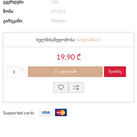
გვერდები:
136
ზომა:
17/21,5
გარეკანი:
რბილი
ხელმისაწვდომობა:
საწყობშია 5
19,90 ₾
+
ᲙᲐᲚᲐᲗᲐᲨᲘ
ᲨᲔᲘᲫᲘᲜᲔ
-
Supported cards