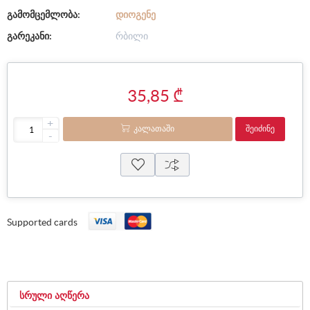
გამომცემლობა:
ᲓᲘᲝᲒᲔᲜᲔ
გარეკანი:
რბილი
35,85 ₾
+
ᲙᲐᲚᲐᲗᲐᲨᲘ
ᲨᲔᲘᲫᲘᲜᲔ
-
Supported cards
ᲡᲠᲣᲚᲘ ᲐᲦᲬᲔᲠᲐ