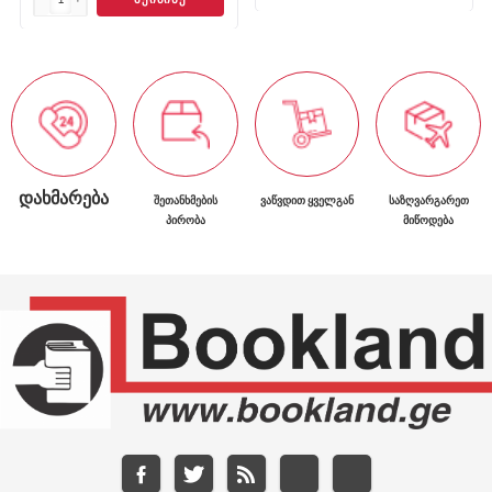
ᲓᲐᲮᲛᲐᲠᲔᲑᲐ
ᲨᲔᲗᲐᲜᲮᲛᲔᲑᲘᲡ
ᲕᲐᲬᲕᲓᲘᲗ ᲧᲕᲔᲚᲒᲐᲜ
ᲡᲐᲖᲦᲕᲐᲠᲒᲐᲠᲔᲗ
ᲞᲘᲠᲝᲑᲐ
ᲛᲘᲬᲝᲓᲔᲑᲐ