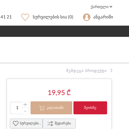
 41 21
Სურვილების Სია
(0)
Ანგარიში
ᲨᲔᲛᲓᲔᲒᲘ ᲞᲠᲝᲓᲣᲥᲢᲘ
19,95 ₾
+
ᲙᲐᲚᲐᲗᲐᲨᲘ
ᲨᲔᲘᲫᲘᲜᲔ
-
სურვილების სია
შედარება