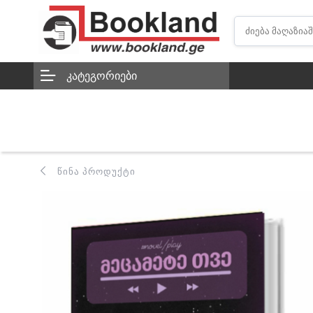
ᲙᲐᲢᲔᲒᲝᲠᲘᲔᲑᲘ
ᲬᲘᲜᲐ ᲞᲠᲝᲓᲣᲥᲢᲘ