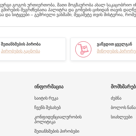
ამატურგი გოგოს ურთიერთობა, მათი მოგზაურობა ახალ საკაცობრიო 
 გმირების შეგრძნებათა პალიტრა და გონების ციხიდან თავის დაღწ
და სიტყვები – გემრიელი ვახშამი; მეცამეტე თვის მისტერია, რომე
ᲨᲔᲗᲐᲜᲮᲛᲔᲑᲘᲡ ᲞᲘᲠᲝᲑᲐ
ᲕᲐᲬᲕᲓᲘᲗ ᲧᲕᲔᲚᲒᲐᲜ
პირობების გაცნობა
მიწოდების პირორე
ᲘᲜᲤᲝᲠᲛᲐᲪᲘᲐ
ᲛᲝᲛᲮᲛᲐᲠᲔ
საიტის რუკა
ძებნა
ჩვენს შესახებ
ბოლოს ნანა
კონფიდენციალურობის
სიახლეები
პოლიტიკა
შეთანხმების პირობები