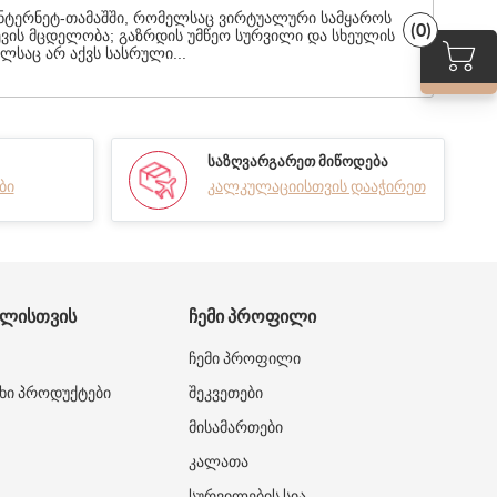
ინტერნეტ-თამაშში, რომელსაც ვირტუალური სამყაროს
(0)
ევის მცდელობა; გაზრდის უმწეო სურვილი და სხეულის
ლსაც არ აქვს სასრული...
ᲡᲐᲖᲦᲕᲐᲠᲒᲐᲠᲔᲗ ᲛᲘᲬᲝᲓᲔᲑᲐ
ბი
კალკულაციისთვის დააჭირეთ
ᲑᲚᲘᲡᲗᲕᲘᲡ
ᲩᲔᲛᲘ ᲞᲠᲝᲤᲘᲚᲘ
ჩემი პროფილი
ხი პროდუქტები
შეკვეთები
მისამართები
კალათა
სურვილების სია