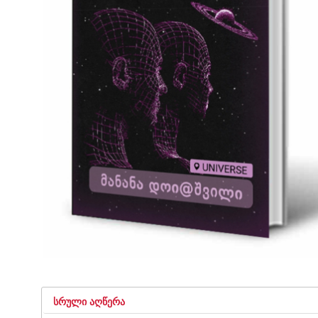
ᲡᲠᲣᲚᲘ ᲐᲦᲬᲔᲠᲐ