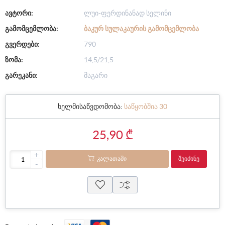
ავტორი:
ლუი-ფერდინანად სელინი
გამომცემლობა:
ᲑᲐᲙᲣᲠ ᲡᲣᲚᲐᲙᲐᲣᲠᲘᲡ ᲒᲐᲛᲝᲛᲪᲔᲛᲚᲝᲑᲐ
გვერდები:
790
ზომა:
14,5/21,5
გარეკანი:
მაგარი
ხელმისაწვდომობა:
საწყობშია 30
25,90 ₾
+
ᲙᲐᲚᲐᲗᲐᲨᲘ
ᲨᲔᲘᲫᲘᲜᲔ
-