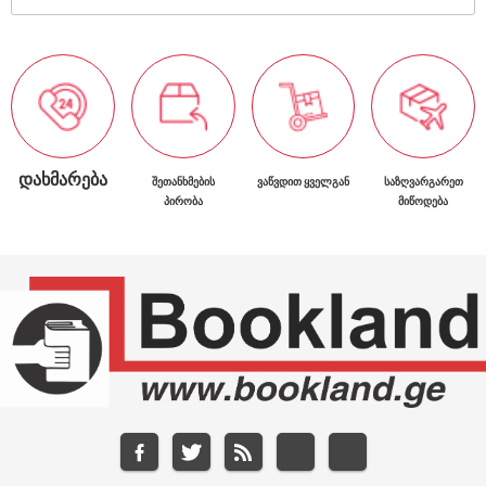
ᲓᲐᲮᲛᲐᲠᲔᲑᲐ
ᲨᲔᲗᲐᲜᲮᲛᲔᲑᲘᲡ
ᲕᲐᲬᲕᲓᲘᲗ ᲧᲕᲔᲚᲒᲐᲜ
ᲡᲐᲖᲦᲕᲐᲠᲒᲐᲠᲔᲗ
ᲞᲘᲠᲝᲑᲐ
ᲛᲘᲬᲝᲓᲔᲑᲐ