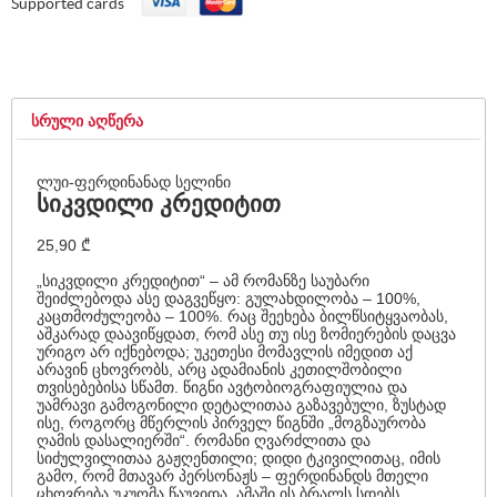
Supported cards
ᲡᲠᲣᲚᲘ ᲐᲦᲬᲔᲠᲐ
ლუი-ფერდინანად სელინი
სიკვდილი კრედიტით
25,90
₾
„სიკვდილი კრედიტით“ – ამ რომანზე საუბარი
შეიძლებოდა ასე დაგვეწყო: გულახდილობა – 100%,
კაცთმოძულეობა – 100%. რაც შეეხება ბილწსიტყვაობას,
აშკარად დაავიწყდათ, რომ ასე თუ ისე ზომიერების დაცვა
ურიგო არ იქნებოდა; უკეთესი მომავლის იმედით აქ
არავინ ცხოვრობს, არც ადამიანის კეთილშობილი
თვისებებისა სწამთ. წიგნი ავტობიოგრაფიულია და
უამრავი გამოგონილი დეტალითაა გაზავებული, ზუსტად
ისე, როგორც მწერლის პირველ წიგნში „მოგზაურობა
ღამის დასალიერში“. რომანი ღვარძლითა და
სიძულვილითაა გაჟღენთილი; დიდი ტკივილითაც, იმის
გამო, რომ მთავარ პერსონაჟს – ფერდინანდს მთელი
ცხოვრება უკუღმა წაუვიდა. ამაში ის ბრალს სდებს