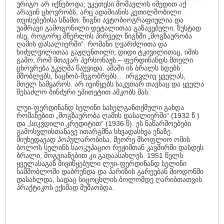
ურიგო არ იქნებოდა; უკეთესი მომავლის იმედით აქ
არავინ ცხოვრობს, არც ადამიანის კეთილშობილი
თვისებებისა სწამთ. წიგნი ავტობიოგრაფიულია და
უამრავი გამოგონილი დეტალითაა გაზავებული, ზუსტად
ისე, როგორც მწერლის პირველ წიგნში „მოგზაურობა
ღამის დასალიერში“. რომანი ღვარძლითა და
სიძულვილითაა გაჟღენთილი; დიდი ტკივილითაც, იმის
გამო, რომ მთავარ პერსონაჟს – ფერდინანდს მთელი
ცხოვრება უკუღმა წაუვიდა. ამაში ის ბრალს სდებს
მშობლებს, ნაცნობ-მეგობრებს… ირგვლივ ყველას,
მთელ სამყაროს. არ ივიწყებს საკუთარ თავსაც და ყველა
შესაძლო ბინძური ეპითეტით ამკობს მას.
ლუი-ფერდინანდ სელინი სახელგანთქმული გახდა
რომანებით „მოგზაურობა ღამის დასალიერში“ (1932 წ.)
და „სიკვდილი კრედიტით“ (1936 წ). ეს ნაწარმოებები
გამოსვლისთანავე ითარგმნა სხვადასხვა ენაზე.
მიუხედავად პოპულარობისა, მეორე მსოფლიო ომის
ბოლოს სელინს საოკუპაციო რეჟიმთან კავშირში დასდეს
ბრალი, მოგვიანებით კი გადაასახლეს. 1951 წელს
ყველასაგან მივიწყებული ლუი-ფერდინანდ სელინი
სამშობლოში დაბრუნდა და პარიზის გარეუბან მიოდონში
დასახლდა, სადაც სიცოცხლის ბოლომდე ღარიბთათვის
პრაქტიკოს ექიმად მუშაობდა.