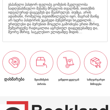
ესპანელი პასტორ ფელიპე გომესის მკვლელობა
სადღესასწაულო მესაზე მრევლის თვალწინ, თითქმის
იდეალურად დაგეგმეს და შეასრულეს. თუმცა, არის
ადამიანი, რომელიც თვითმხილველი იყო, მაგრამ მაინც
არ სჯერა პასტორის უცაბედი ბუნებრივი სიკვდილის....
ურთულესი და ბურუსით მოცული გამოძიება ერთი მხრივ,
მემეარჯვენე რადიკალთა აგრესიულ დაჯგუფებამდე და,
მეორე მხრივ, საეკლესიო ელიტამდე მიდის....
ᲓᲐᲮᲛᲐᲠᲔᲑᲐ
ᲨᲔᲗᲐᲜᲮᲛᲔᲑᲘᲡ
ᲕᲐᲬᲕᲓᲘᲗ ᲧᲕᲔᲚᲒᲐᲜ
ᲡᲐᲖᲦᲕᲐᲠᲒᲐᲠᲔᲗ
ᲞᲘᲠᲝᲑᲐ
ᲛᲘᲬᲝᲓᲔᲑᲐ