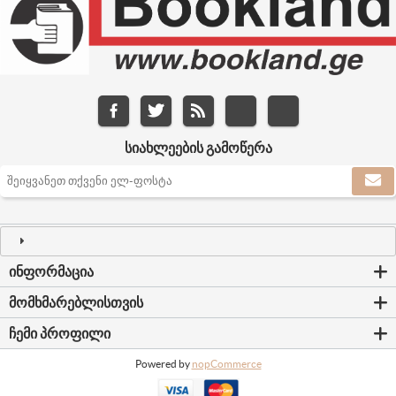
ᲡᲘᲐᲮᲚᲔᲔᲑᲘᲡ ᲒᲐᲛᲝᲬᲔᲠᲐ
ᲘᲜᲤᲝᲠᲛᲐᲪᲘᲐ
ᲛᲝᲛᲮᲛᲐᲠᲔᲑᲚᲘᲡᲗᲕᲘᲡ
ᲩᲔᲛᲘ ᲞᲠᲝᲤᲘᲚᲘ
Powered by
nopCommerce