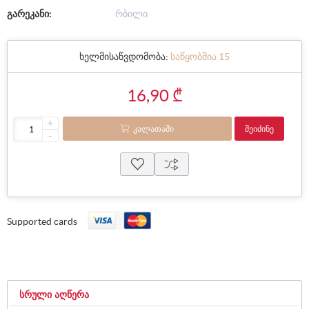
გარეკანი:
რბილი
ხელმისაწვდომობა:
საწყობშია 15
16,90 ₾
+
ᲙᲐᲚᲐᲗᲐᲨᲘ
ᲨᲔᲘᲫᲘᲜᲔ
-
Supported cards
ᲡᲠᲣᲚᲘ ᲐᲦᲬᲔᲠᲐ