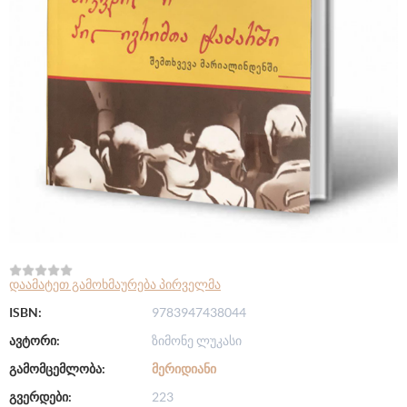
დაამატეთ გამოხმაურება პირველმა
ISBN:
9783947438044
ავტორი:
ზიმონე ლუკასი
გამომცემლობა:
ᲛᲔᲠᲘᲓᲘᲐᲜᲘ
გვერდები:
223