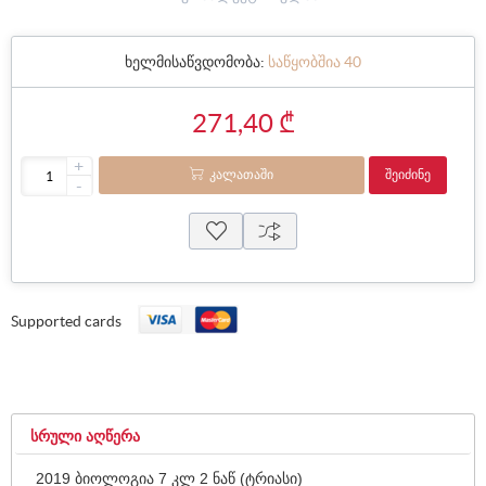
ხელმისაწვდომობა:
საწყობშია 40
271,40 ₾
+
ᲙᲐᲚᲐᲗᲐᲨᲘ
ᲨᲔᲘᲫᲘᲜᲔ
-
Supported cards
ᲡᲠᲣᲚᲘ ᲐᲦᲬᲔᲠᲐ
2019 ბიოლოგია 7 კლ 2 ნაწ (ტრიასი)