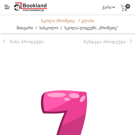
(0)
ᲡᲙᲝᲚᲐ ᲞᲠᲝᲛᲔᲗᲔ - 7 ᲙᲚᲐᲡᲘ
/
/
მთავარი
სასკოლო
სკოლა-ლიცეუმი ,,პრომეთე''
ᲬᲘᲜᲐ ᲞᲠᲝᲓᲣᲥᲢᲘ
ᲨᲔᲛᲓᲔᲒᲘ ᲞᲠᲝᲓᲣᲥᲢᲘ