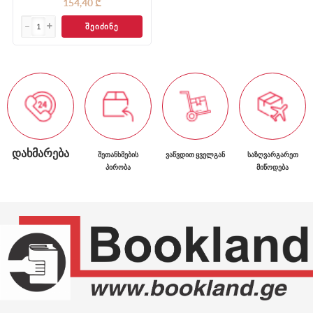
154,40 ₾
ᲨᲔᲘᲫᲘᲜᲔ
ᲓᲐᲮᲛᲐᲠᲔᲑᲐ
ᲨᲔᲗᲐᲜᲮᲛᲔᲑᲘᲡ
ᲕᲐᲬᲕᲓᲘᲗ ᲧᲕᲔᲚᲒᲐᲜ
ᲡᲐᲖᲦᲕᲐᲠᲒᲐᲠᲔᲗ
ᲞᲘᲠᲝᲑᲐ
ᲛᲘᲬᲝᲓᲔᲑᲐ