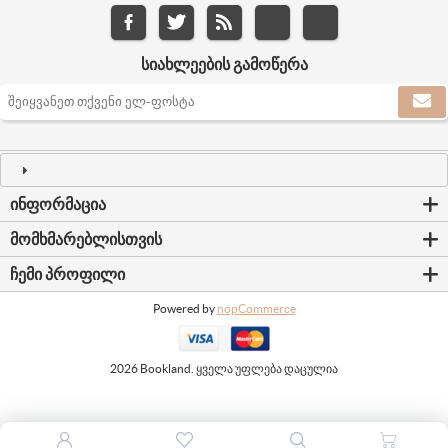
ᲡᲘᲐᲮᲚᲔᲔᲑᲘᲡ ᲒᲐᲛᲝᲬᲔᲠᲐ
ᲘᲜᲤᲝᲠᲛᲐᲪᲘᲐ
ᲛᲝᲛᲮᲛᲐᲠᲔᲑᲚᲘᲡᲗᲕᲘᲡ
ᲩᲔᲛᲘ ᲞᲠᲝᲤᲘᲚᲘ
Powered by
nopCommerce
2026 Bookland. ყველა უფლება დაცულია