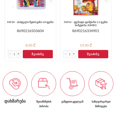
FATIH - პასტელი ზეთოვანი 18 ფერი
FATIH - ფერადი ფანქარი 12 ფერი
სამკუთხა JUMBO
8690216503604
8690216334901
8,90 ₾
14,90 ₾
ᲨᲔᲘᲫᲘᲜᲔ
ᲨᲔᲘᲫᲘᲜᲔ
ᲓᲐᲮᲛᲐᲠᲔᲑᲐ
ᲨᲔᲗᲐᲜᲮᲛᲔᲑᲘᲡ
ᲕᲐᲬᲕᲓᲘᲗ ᲧᲕᲔᲚᲒᲐᲜ
ᲡᲐᲖᲦᲕᲐᲠᲒᲐᲠᲔᲗ
ᲞᲘᲠᲝᲑᲐ
ᲛᲘᲬᲝᲓᲔᲑᲐ