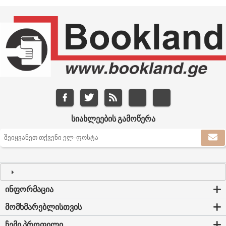
ᲡᲘᲐᲮᲚᲔᲔᲑᲘᲡ ᲒᲐᲛᲝᲬᲔᲠᲐ
ᲘᲜᲤᲝᲠᲛᲐᲪᲘᲐ
ᲛᲝᲛᲮᲛᲐᲠᲔᲑᲚᲘᲡᲗᲕᲘᲡ
ᲩᲔᲛᲘ ᲞᲠᲝᲤᲘᲚᲘ